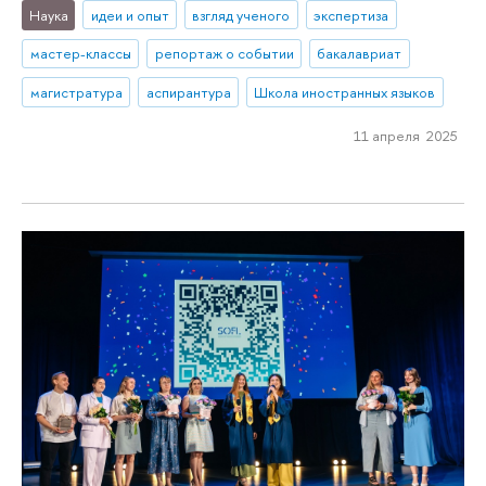
Наука
идеи и опыт
взгляд ученого
экспертиза
мастер-классы
репортаж о событии
бакалавриат
магистратура
аспирантура
Школа иностранных языков
11 апреля 2025