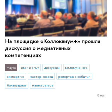
На площадке «Коллоквиум+» прошла
дискуссия о медиативных
компетенциях
Наука
идеи и опыт
дискуссии
взгляд ученого
экспертиза
мастер-классы
репортаж о событии
бакалавриат
магистратура
8 мая