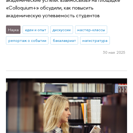
«Colloquium+» обсудили, как повысить
академическую успеваемость студентов
Наука
идеи и опыт
дискуссии
мастер-классы
репортаж о событии
бакалавриат
магистратура
30 мая 2025