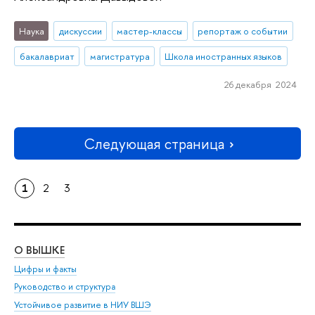
Наука
дискуссии
мастер-классы
репортаж о событии
бакалавриат
магистратура
Школа иностранных языков
26 декабря 2024
Следующая страница
1
2
3
О ВЫШКЕ
ОБ
Цифры и факты
Ли
Руководство и структура
Дов
Устойчивое развитие в НИУ ВШЭ
Ол