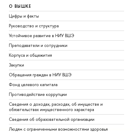
О ВЫШКЕ
Цифры и факты
Л
Руководство и структура
Д
Устойчивое развитие в НИУ ВШЭ
О
Преподаватели и сотрудники
П
Корпуса и общежития
В
Закупки
П
Обращения граждан в НИУ ВШЭ
А
Фонд целевого капитала
Д
Противодействие коррупции
Ц
Сведения о доходах, расходах, об имуществе и
Б
обязательствах имущественного характера
О
Сведения об образовательной организации
О
Людям с ограниченными возможностями здоровья