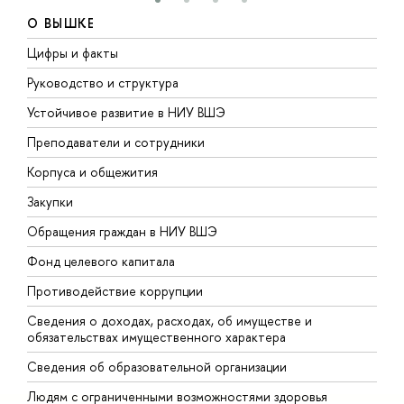
О ВЫШКЕ
Цифры и факты
Л
Руководство и структура
Д
Устойчивое развитие в НИУ ВШЭ
О
Преподаватели и сотрудники
П
Корпуса и общежития
В
Закупки
П
Обращения граждан в НИУ ВШЭ
А
Фонд целевого капитала
Д
Противодействие коррупции
Ц
Сведения о доходах, расходах, об имуществе и
Б
обязательствах имущественного характера
О
Сведения об образовательной организации
О
Людям с ограниченными возможностями здоровья