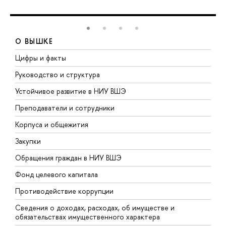
О ВЫШКЕ
Цифры и факты
Л
Руководство и структура
Д
Устойчивое развитие в НИУ ВШЭ
О
Преподаватели и сотрудники
П
Корпуса и общежития
В
Закупки
П
Обращения граждан в НИУ ВШЭ
А
Фонд целевого капитала
Д
Противодействие коррупции
Ц
Сведения о доходах, расходах, об имуществе и
Б
обязательствах имущественного характера
О