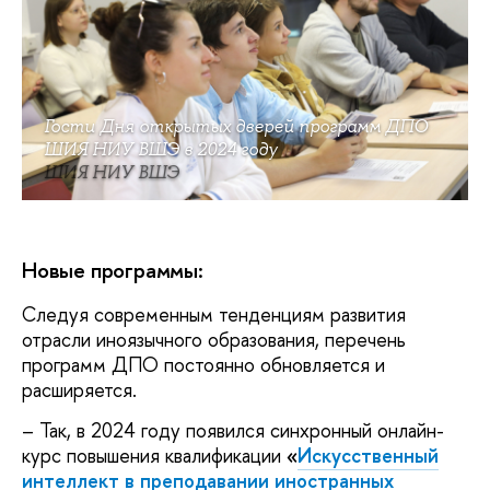
Гости Дня открытых дверей программ ДПО
ШИЯ НИУ ВШЭ в 2024 году
ШИЯ НИУ ВШЭ
Новые программы:
Следуя современным тенденциям развития
отрасли иноязычного образования, перечень
программ ДПО постоянно обновляется и
расширяется.
– Так, в 2024 году появился синхронный онлайн-
курс повышения квалификации
«
Искусственный
интеллект в преподавании иностранных