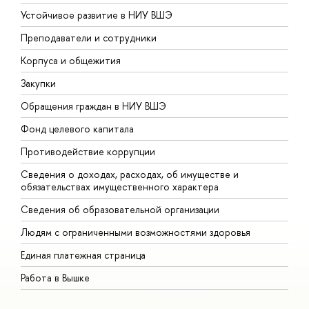
Устойчивое развитие в НИУ ВШЭ
О
Преподаватели и сотрудники
П
Корпуса и общежития
В
Закупки
П
Обращения граждан в НИУ ВШЭ
А
Фонд целевого капитала
Д
Противодействие коррупции
Ц
Сведения о доходах, расходах, об имуществе и
Б
обязательствах имущественного характера
О
Сведения об образовательной организации
О
Людям с ограниченными возможностями здоровья
Единая платежная страница
Работа в Вышке