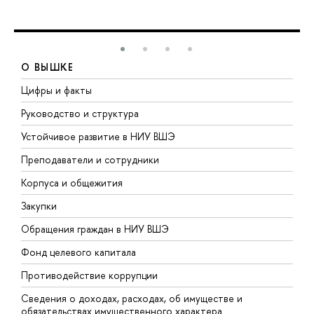
О ВЫШКЕ
Цифры и факты
Л
Руководство и структура
Д
Устойчивое развитие в НИУ ВШЭ
О
Преподаватели и сотрудники
П
Корпуса и общежития
В
Закупки
П
Обращения граждан в НИУ ВШЭ
А
Фонд целевого капитала
Д
Противодействие коррупции
Ц
Сведения о доходах, расходах, об имуществе и
Б
обязательствах имущественного характера