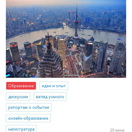
Образование
идеи и опыт
дискуссии
взгляд ученого
репортаж о событии
онлайн-образование
магистратура
23 июня