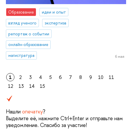
Образование
идеи и опыт
взгляд ученого
экспертиза
репортаж о событии
онлайн-образование
магистратура
6 мая
1
2
3
4
5
6
7
8
9
10
11
12
13
14
15
Нашли
опечатку
?
Выделите её, нажмите Ctrl+Enter и отправьте нам
уведомление. Спасибо за участие!