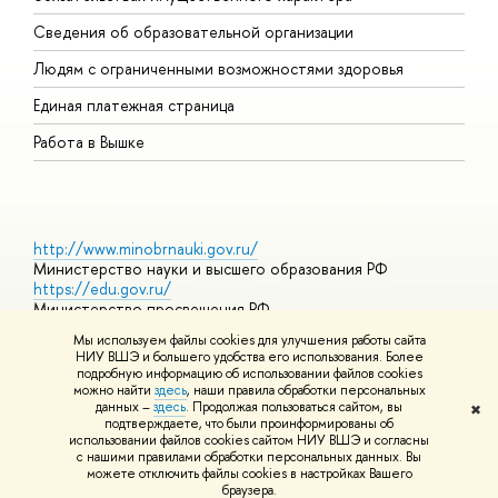
О
Сведения об образовательной организации
О
Людям с ограниченными возможностями здоровья
Единая платежная страница
Работа в Вышке
http://www.minobrnauki.gov.ru/
Министерство науки и высшего образования РФ
https://edu.gov.ru/
Министерство просвещения РФ
https://elearning.hse.ru/mooc
Мы используем файлы cookies для улучшения работы сайта
Массовые открытые онлайн-курсы
НИУ ВШЭ и большего удобства его использования. Более
подробную информацию об использовании файлов cookies
можно найти
здесь
, наши правила обработки персональных
данных –
здесь
. Продолжая пользоваться сайтом, вы
✖
© НИУ ВШЭ 1993–2026
Адреса и контакты
Условия
подтверждаете, что были проинформированы об
использования материалов
Политика конфиденциальности
Карта
использовании файлов cookies сайтом НИУ ВШЭ и согласны
сайта
с нашими правилами обработки персональных данных. Вы
Шрифты HSE Sans и HSE Slab разработаны в
Школе дизайна НИУ
можете отключить файлы cookies в настройках Вашего
ВШЭ
браузера.