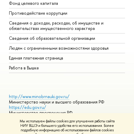
Фонд целевого капитала
Д
Противодействие коррупции
Ц
Сведения о доходах, расходах, об имуществе и
Б
обязательствах имущественного характера
О
Сведения об образовательной организации
О
Людям с ограниченными возможностями здоровья
Единая платежная страница
Работа в Вышке
http://www.minobrnauki.gov.ru/
Министерство науки и высшего образования РФ
https://edu.gov.ru/
Министерство просвещения РФ
https://elearning.hse.ru/mooc
Мы используем файлы cookies для улучшения работы сайта
Массовые открытые онлайн-курсы
НИУ ВШЭ и большего удобства его использования. Более
подробную информацию об использовании файлов cookies