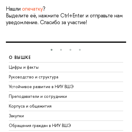
Нашли
опечатку
?
Выделите её, нажмите Ctrl+Enter и отправьте нам
уведомление. Спасибо за участие!
О ВЫШКЕ
Цифры и факты
Л
Руководство и структура
Д
Устойчивое развитие в НИУ ВШЭ
О
Преподаватели и сотрудники
П
Корпуса и общежития
В
Закупки
П
Обращения граждан в НИУ ВШЭ
А