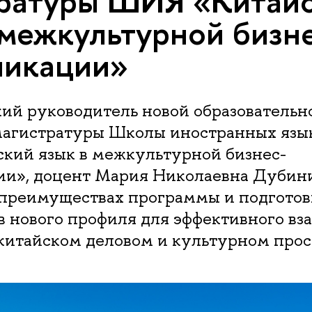
ратуры ШИЯ «Китай
 межкультурной бизн
никации»
ий руководитель новой образовательн
агистратуры Школы иностранных язы
кий язык в межкультурной бизнес-
и», доцент Мария Николаевна Дубин
о преимуществах программы и подготов
в нового профиля для эффективного вз
-китайском деловом и культурном прос