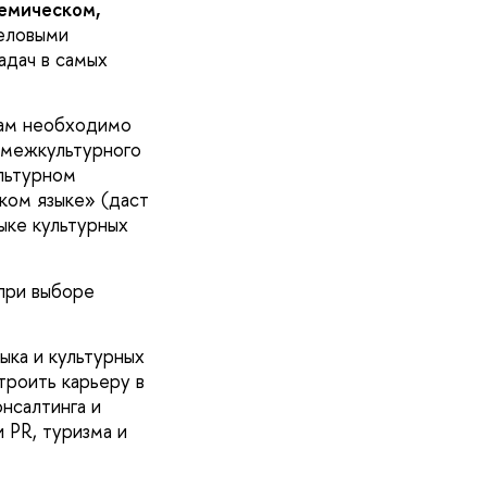
емическом,
еловыми
адач в самых
там необходимо
 межкультурного
льтурном
ком языке» (даст
ыке культурных
при выборе
ыка и культурных
троить карьеру в
нсалтинга и
и PR, туризма и