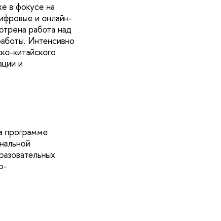
же в фокусе на
ифровые и онлайн-
отрена работа над
работы. Интенсивно
ко-китайского
ации и
на программе
ональной
разовательных
о-