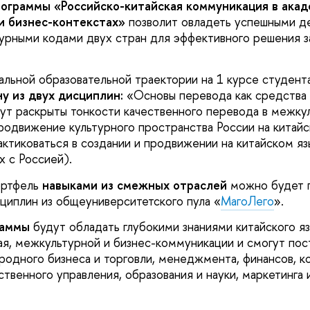
ограммы «Российско-китайская коммуникация в акад
и бизнес-контекстах»
позволит
овладеть
успешными
д
турными кодами двух стран для эффективного решения з
альной образовательной траектории
на 1 курсе студен
ну из двух дисциплин:
«Основы перевода как средства
ут раскрыты тонкости качественного перевода в межку
родвижение культурного пространства России на китайс
ктиковаться в создании и продвижении на китайском яз
х с Россией).
ортфель
навыками из смежных отраслей
можно будет 
иплин из общеуниверситетского пула «
МагоЛего
».
раммы
будут обладать глубокими знаниями китайского яз
я, межкультурной и бизнес-коммуникации и смогут пос
одного бизнеса и торговли, менеджмента, финансов, ко
ственного управления, образования и науки, маркетинга 