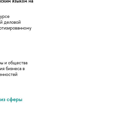
йским языком на
курсе
ой деловой
артизированному
ры и общества
ия бизнеса в
бенностей
 из сферы