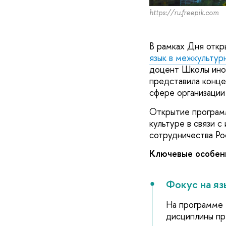
https://ru.freepik.com
В рамках Дня отк
язык в межкультур
доцент Школы ино
представила конце
сфере организации
Открытие программ
культуре в связи с
сотрудничества Ро
Ключевые особе
Фокус на яз
На программе 
дисциплины пр