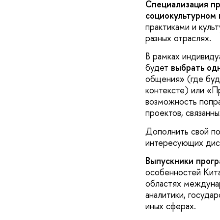
Специализация пр
социокультурном 
практиками
и куль
разных отраслях.
В рамках индивиду
будет
выбрать
од
общения» (где буд
контексте) или «П
возможность попра
проектов, связанны
Дополнить свой п
интересующих дисц
Выпускники прог
особенностей Кита
областях междунар
аналитики, государ
иных сферах.