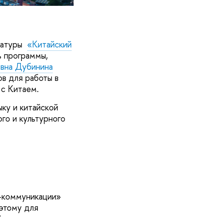
тратуры
«Китайский
 программы,
вна Дубинина
в для работы в
 с Китаем.
ку и китайской
го и культурного
с-коммуникации»
оэтому для