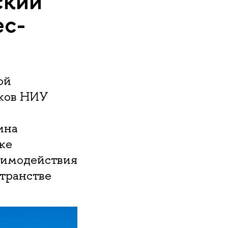
ский
ес-
ой
ков НИУ
ина
ке
аимодействия
транстве