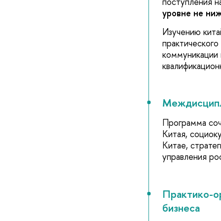
поступления н
уровне не ни
Изучению кита
практического 
коммуникации 
квалификацион
Междисципл
Программа соч
Китая, социок
Китае, страте
управления ро
Практико-ор
бизнеса