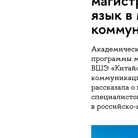
магист
язык в
комму
Академическ
программы м
ВШЭ «Китайс
коммуникаци
рассказала 
специалисто
в российско