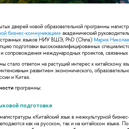
рытых дверей новой образовательной программы магис
ной бизнес-коммуникации»
академический руководитель
странных языков НИУ ВШЭ, PhD (China)
Мария Николае
пцию подготовки высококвалифицированных специалисто
 и сопровождения международных проектов, связанных
ы стало ответом на растущий интерес к китайскому язы
 интенсивным развитием экономического, образовательно
ссии и Китая.
нности
программы:
ыковой подготовке
магистратуры «Китайский язык в межкультурной бизне
еподаются как на русском, так и на китайском языке. П