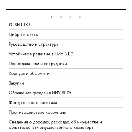
О ВЫШКЕ
Цифры и факты
Л
Руководство и структура
Д
Устойчивое развитие в НИУ ВШЭ
О
Преподаватели и сотрудники
П
Корпуса и общежития
В
Закупки
П
Обращения граждан в НИУ ВШЭ
А
Фонд целевого капитала
Д
Противодействие коррупции
Ц
Сведения о доходах, расходах, об имуществе и
Б
обязательствах имущественного характера
О