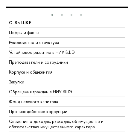
О ВЫШКЕ
Цифры и факты
Л
Руководство и структура
Д
Устойчивое развитие в НИУ ВШЭ
О
Преподаватели и сотрудники
П
Корпуса и общежития
В
Закупки
П
Обращения граждан в НИУ ВШЭ
А
Фонд целевого капитала
Д
Противодействие коррупции
Ц
Сведения о доходах, расходах, об имуществе и
Б
обязательствах имущественного характера
О