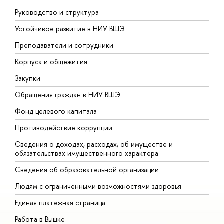
Руководство и структура
Д
Устойчивое развитие в НИУ ВШЭ
О
Преподаватели и сотрудники
П
Корпуса и общежития
В
Закупки
П
Обращения граждан в НИУ ВШЭ
А
Фонд целевого капитала
Д
Противодействие коррупции
Ц
Сведения о доходах, расходах, об имуществе и
Б
обязательствах имущественного характера
О
Сведения об образовательной организации
О
Людям с ограниченными возможностями здоровья
Единая платежная страница
Работа в Вышке