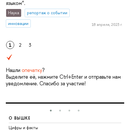
языком”.
Наука
репортаж о событии
инновации
18 апреля, 2023 г.
1
2
3
Нашли
опечатку
?
Выделите её, нажмите Ctrl+Enter и отправьте нам
уведомление. Спасибо за участие!
О ВЫШКЕ
Цифры и факты
Л