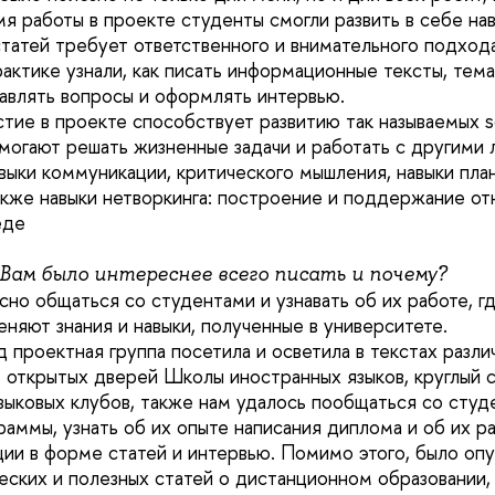
мя работы в проекте студенты смогли развить в себе на
 статей требует ответственного и внимательного подход
актике узнали, как писать информационные тексты, тема
тавлять вопросы и оформлять интервью.
тие в проекте способствует развитию так называемых soft
омогают решать жизненные задачи и работать с другими 
авыки коммуникации, критического мышления, навыки пла
кже навыки нетворкинга: построение и поддержание от
еде
 Вам было интереснее всего писать и почему?
но общаться со студентами и узнавать об их работе, гд
няют знания и навыки, полученные в университете.
д проектная группа посетила и осветила в текстах разл
 открытых дверей Школы иностранных языков, круглый 
языковых клубов, также нам удалось пообщаться со студ
раммы, узнать об их опыте написания диплома и об их р
ции в форме статей и интервью. Помимо этого, было оп
еских и полезных статей о дистанционном образовании,