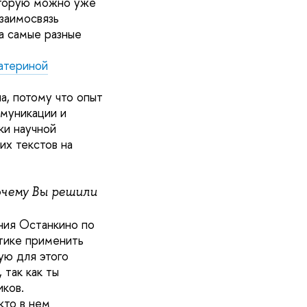
оторую можно уже
заимосвязь
а самые разные
атериной
а, потому что опыт
муникации и
ки научной
их текстов на
очему Вы решили
ния Останкино по
тике применить
ую для этого
так как ты
ков.
кто в нем