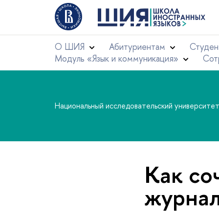
О ШИЯ
Абитуриентам
Студен
Модуль «Язык и коммуникация»
Сот
Национальный исследовательский университе
Как со
журна