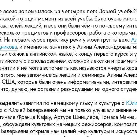
е всего запомнилось из четырех лет Вашей учебы?
 какой-то один момент из всей учебы, было очень мног
авателей, лекций, и все они были чём-то по-своему инт
есколько предметов и профессоров, работа с которыми
. На первом курсе практику речи у моей группы вела
Ал
дникова
, и именно на занятиях у Алины Александровны м
ый скачок в английском языке, к концу первого курса я
нглийском с использованием сложной лексики и граммати
нятии я не могла вспомнить как называются «черты хар
 этого, мне запомнились лекции и семинары Алины Алек
и США, которые были очень информативными, интеракти
что, думаю, не оставили равнодушным ни одного студен
 выделить занятия по немецкому языку и культуре с
Юли
ях с Юлией Валерьевной мы не только улучшали знание н
игинале Франца Кафку, Артура Шницлера, Томаса Манна, 
в, обсуждали культовых немецких режиссеров, композит
Валерьевна открыла нам целый мир культуры и искусства