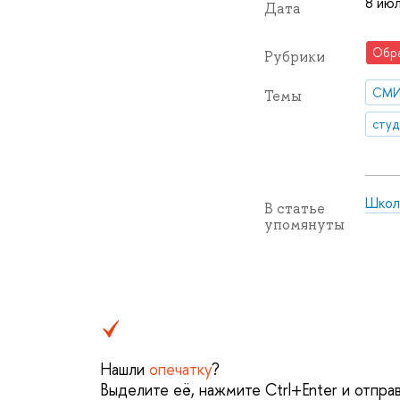
8 июл
Дата
Обр
Рубрики
СМ
Темы
студ
Школ
В статье
упомянуты
Нашли
опечатку
?
Выделите её, нажмите Ctrl+Enter и отпра