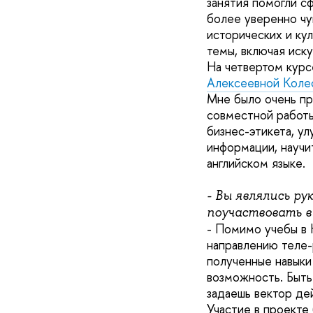
занятия помогли с
более уверенно чу
исторических и ку
темы, включая иску
На четвертом курс
Алексеевной Коле
Мне было очень при
совместной работы
бизнес-этикета, ул
информации, научи
английском языке.
- Вы являлись р
поучаствовать в 
- Помимо учебы в
направлению теле-
полученные навыки
возможность. Быть
задаешь вектор де
Участие в проекте 