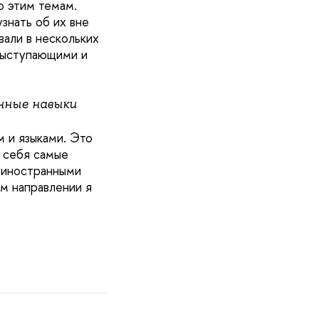
о этим темам.
знать об их вне
вали в нескольких
 выступающими и
енные навыки
м и языками. Это
 себя самые
с иностранными
м направлении я