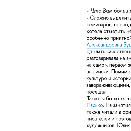
- Что Вам больш
- Сложно выделить
семинаров, препод
хотела отметить н
особенно приятной
Александровна Бу
сделать качественн
разговаривала на а
на самом первом за
английски. Помимо
культуре и истори
завораживающими, 
посещал.
Также я бы хотела
Пасько
. На заняти
также читали в ор
писателей и поэто
художников. Юлия 