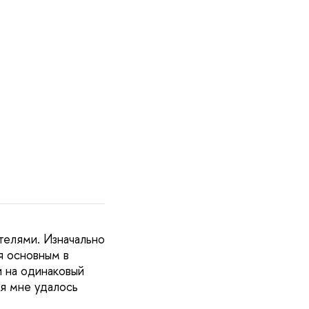
телями. Изначально
я основным в
и на одинаковый
ия мне удалось