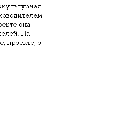
жкультурная
уководителем
оекте она
телей. На
, проекте, о