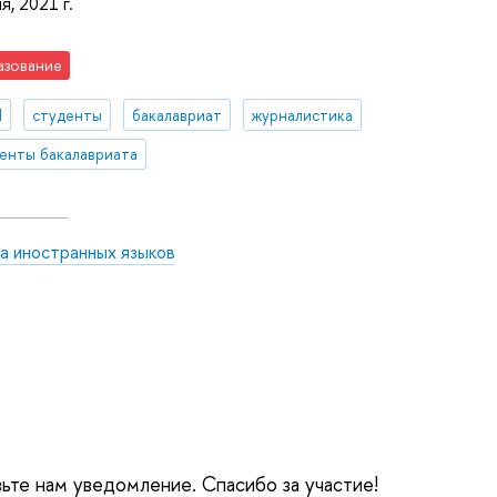
я, 2021 г.
азование
И
студенты
бакалавриат
журналистика
енты бакалавриата
а иностранных языков
вьте нам уведомление. Спасибо за участие!