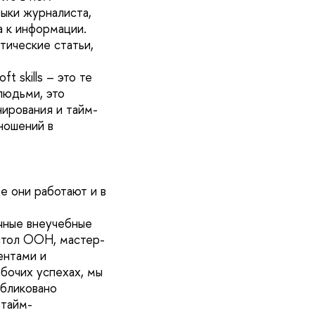
выки журналиста,
а к информации.
тические статьи,
 skills – это те
людьми, это
нирования и тайм-
ношений в
е они работают и в
ичные внеучебные
стол ООН, мастер-
ентами и
абочих успехах, мы
убликовано
 тайм-