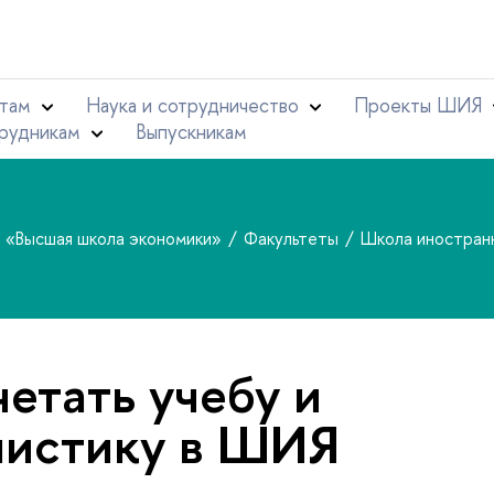
там
Наука и сотрудничество
Проекты ШИЯ
рудникам
Выпускникам
т «Высшая школа экономики»
Факультеты
Школа иностран
четать учебу и
листику в ШИЯ