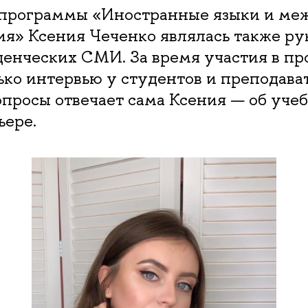
программы «Иностранные языки и ме
я» Ксения Чеченко являлась также р
енческих СМИ. За время участия в пр
ько интервью у студентов и преподава
вопросы отвечает сама Ксения — об учебе
ьере.