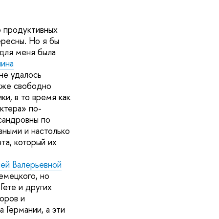
о продуктивных
ересны. Но я бы
 для меня была
ина
не удалось
 уже свободно
ки, в то время как
актера» по-
сандровны по
вными и настолько
та, который их
ей Валерьевной
емецкого, но
Гете и других
оров и
 Германии, а эти