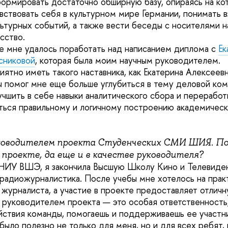
формировать достаточно обширную базу, опираясь на к
вствовать себя в культурном мире Германии, понимать в
льтурных событий, а также вести беседы с носителями н
сство.
е мне удалось поработать над написанием диплома с
Ек
сниковой
, которая была моим научным руководителем.
ятно иметь такого наставника, как Екатерина Алексеевн
 помог мне еще больше углубиться в тему деловой ком
учшить в себе навыки аналитического сбора и переработ
ться правильному и логичному построению академическ
уководителем проекта Студенческих СМИ ШИЯ. П
проекте, да еще и в качестве руководителя?
 НИУ ВШЭ, я закончила Высшую Школу Кино и Телевиде
радиожурналистика. После учебы мне хотелось на прак
 журналиста, а участие в проекте предоставляет отличн
 руководителем проекта — это особая ответственность, 
йствия команды, помогаешь и поддерживаешь ее участни
было полезно не только для меня, но и для всех ребят, 