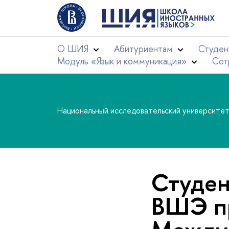
О ШИЯ
Абитуриентам
Студен
Модуль «Язык и коммуникация»
Сот
Национальный исследовательский университе
Студе
ВШЭ пр