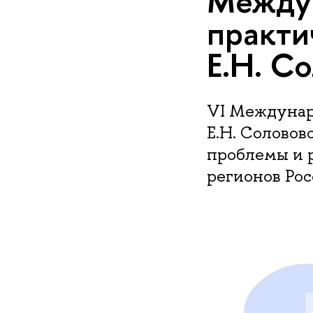
Междун
практи
Е.Н. С
VI Междунар
Е.Н. Солово
проблемы и 
регионов Рос