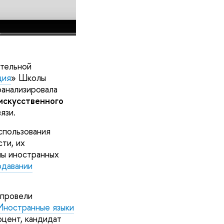
ательной
ция
» Школы
оанализировала
искусственного
язи.
спользования
ти, их
лы иностранных
одавании
провели
Иностранные языки
цент, кандидат