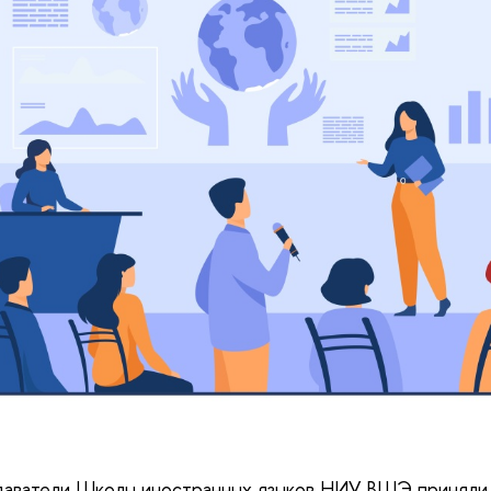
даватели Школы иностранных языков НИУ ВШЭ приняли 