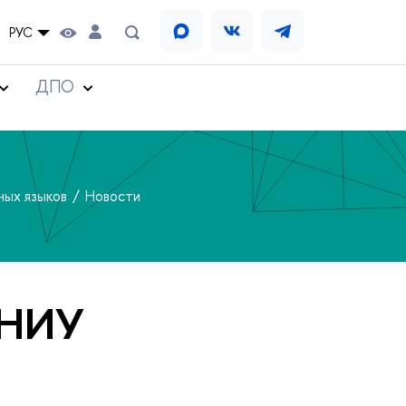
РУС
ДПО
ных языков
Новости
 НИУ