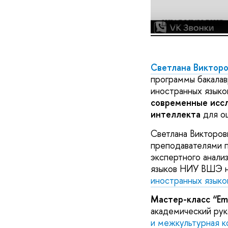
ШИЯ НИУ ВШЭ
Светлана Викторо
программы бакалав
иностранных языко
современные исс
интеллекта
для о
Светлана Викторов
преподавателями п
экспертного анали
языков НИУ ВШЭ н
иностранных языко
Мастер-класс “Eme
академический рук
и межкультурная 