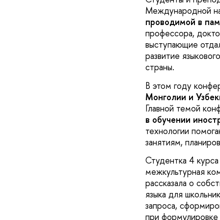
Международной на
проводимой
в пам
профессора, докто
выступающие отдал
развитие языкового
страны.
В этом году конф
Монголии и Узбек
Главной темой кон
в обучении иност
технологии помога
занятиям, планиров
Студентка 4 курса
межкультурная ко
рассказала о собс
языка для школьни
запроса, сформиро
при формулировке