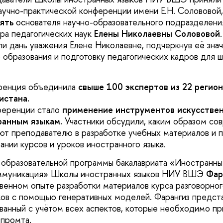
учно-практической конференции имени Е.Н. Солововой
ять
основателя научно-образовательного подразделен
ра педагогических наук
Елены Николаевны Солововой
и дань уважения Елене Николаевне, подчеркнув её знач
 образования и подготовку педагогических кадров для ш
еренция объединила
свыше 100 экспертов
из 22 регион
истана.
ференции стало
применение инструментов искусствен
ранным языкам.
Участники обсудили, каким образом со
ют преподавателю в разработке учебных материалов и п
ании курсов и уроков иностранного языка.
 образовательной программы бакалавриата «Иностранны
ммуникация» Школы иностранных языков НИУ ВШЭ
Фар
твенном опыте разработки материалов курса разговорног
ков с помощью генеративных моделей. Фарангиз предст
ванный с учётом всех аспектов, которые необходимо пр
 промта.