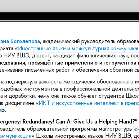
вна Боголепова
, академический руководитель образов
риата «
Иностранные языки и межкультурная коммуника
в НИУ ВШЭ, доцент, кандидат филологических наук, пр
ледования, посвящённые применению инструментов 
ценивания письменных работ и обеспечения обратной св
на подчеркнула важность методически обоснованного и
одобных инструментов в профессиональной деятельнос
за и доработки, чему она также обучает студентов Шко
а дисциплине «
ИКТ и искусственные интеллект в преп
в
».
rgency: Redundancy! Can AI Give Us a Helping Hand?”
оводитель образовательной программы магистратуры «
коммуникация
» Школы иностранных языков НИУ ВШЭ, до