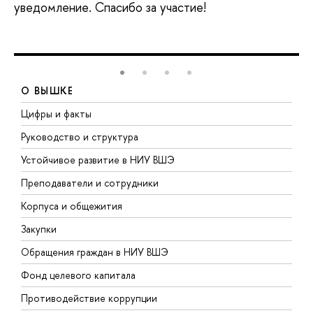
уведомление. Спасибо за участие!
О ВЫШКЕ
Цифры и факты
Л
Руководство и структура
Д
Устойчивое развитие в НИУ ВШЭ
О
Преподаватели и сотрудники
П
Корпуса и общежития
В
Закупки
П
Обращения граждан в НИУ ВШЭ
А
Фонд целевого капитала
Д
Противодействие коррупции
Ц