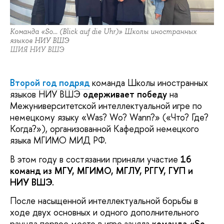
Команда «So… (Blick auf die Uhr)» Школы иностранных
языков НИУ ВШЭ
ШИЯ НИУ ВШЭ
Второй год подряд
команда Школы иностранных
языков НИУ ВШЭ
одерживает победу
на
Межуниверситетской интеллектуальной игре по
немецкому языку «Was? Wo? Wann?» («Что? Где?
Когда?»), организованной Кафедрой немецкого
языка МГИМО МИД РФ.
В этом году в состязании приняли участие
16
команд
из МГУ, МГИМО, МГЛУ, РГГУ, ГУП и
НИУ ВШЭ.
После насыщенной интеллектуальной борьбы в
ходе двух основных и одного дополнительного
раунда первое место в игре заняла
команда «So…