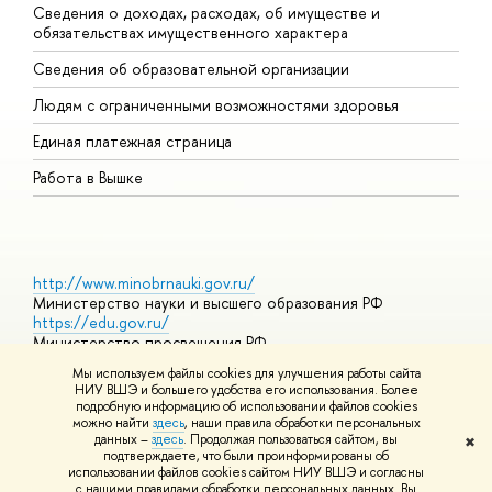
Сведения о доходах, расходах, об имуществе и
Б
обязательствах имущественного характера
О
Сведения об образовательной организации
О
Людям с ограниченными возможностями здоровья
Единая платежная страница
Работа в Вышке
http://www.minobrnauki.gov.ru/
Министерство науки и высшего образования РФ
https://edu.gov.ru/
Министерство просвещения РФ
https://elearning.hse.ru/mooc
Мы используем файлы cookies для улучшения работы сайта
Массовые открытые онлайн-курсы
НИУ ВШЭ и большего удобства его использования. Более
подробную информацию об использовании файлов cookies
можно найти
здесь
, наши правила обработки персональных
данных –
здесь
. Продолжая пользоваться сайтом, вы
✖
© НИУ ВШЭ 1993–2026
Адреса и контакты
Условия
подтверждаете, что были проинформированы об
использования материалов
Политика конфиденциальности
Карта
использовании файлов cookies сайтом НИУ ВШЭ и согласны
сайта
с нашими правилами обработки персональных данных. Вы