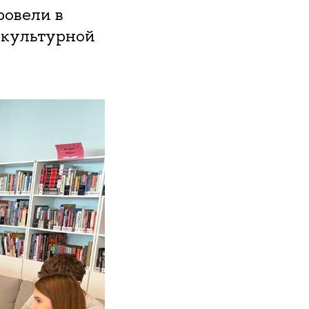
овели в
жкультурной