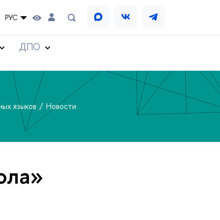
РУС
ДПО
ных языков
Новости
ола»