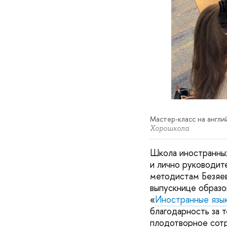
Мастер-класс на англ
Хорошкола
Школа иностранны
и лично руководит
методистам Безяев
выпускнице образ
«
Иностранные язы
благодарность за 
плодотворное сот