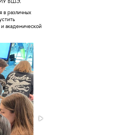
 НИУ ВШЭ.
я в различных
устить
 и академической