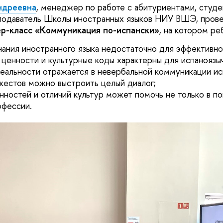
ндреевна
, менеджер по работе с абитуриентами, студе
еподаватель Школы иностранных языков НИУ ВШЭ, пров
р-класс «Коммуникация по-испански»
, на котором ре
нания иностранного языка недостаточно для эффективн
 ценности и культурные коды характерны для испаноязы
реальности отражается в невербальной коммуникации ис
жестов можно выстроить целый диалог;
енностей и отличий культур может помочь не только в п
офессии.