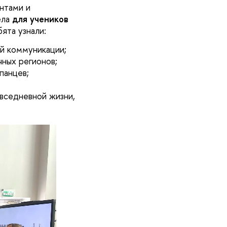
нтами и
ела
для учеников
бята узнали:
ой коммуникации;
чных регионов;
панцев;
овседневной жизни,