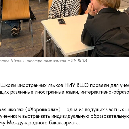
ертов Школы иностранных языков НИУ ВШЭ
 Школы иностранных языков НИУ ВШЭ провели для учен
щих различные иностранные языки, интерактивно-образ
я школа» («Хорошкола») – одна из ведущих частных ш
 ученикам выстраивать индивидуальную образовательну
му Международного бакалавриата.