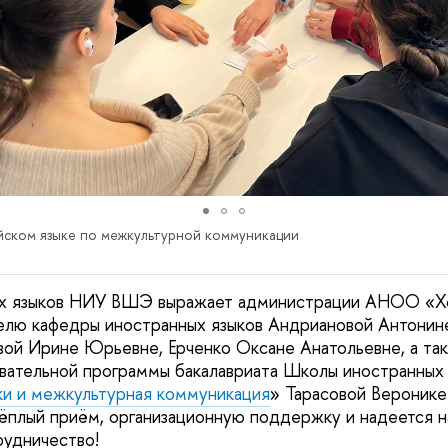
ийском языке по межкультурной коммуникации
х языков НИУ ВШЭ выражает администрации АНОО «Х
елю кафедры иностранных языков Андриановой Антонин
ой Ирине Юрьевне, Ерченко Оксане Анатольевне, а та
овательной программы бакалавриата Школы иностранны
ки и межкультурная коммуникация
» Тарасовой Веронике
тёплый приём, организационную поддержку и надеется 
рудничество!