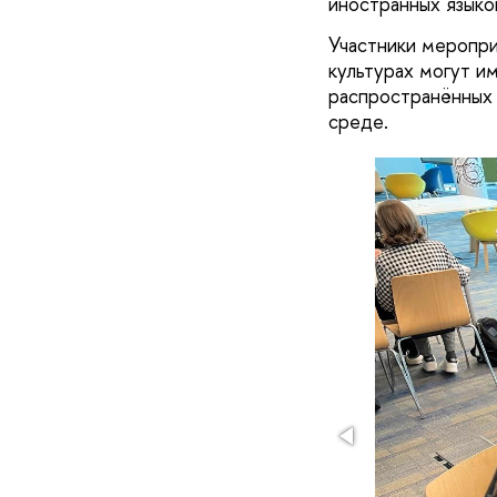
иностранных язык
Участники меропри
культурах могут и
распространённых 
среде.