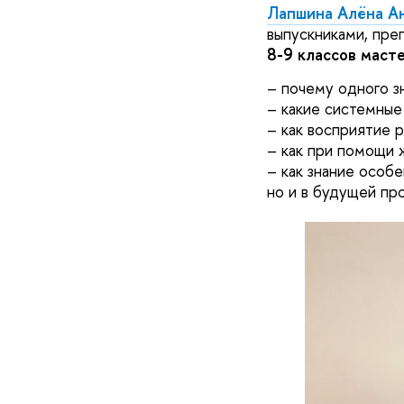
Лапшина Алёна А
выпускниками, пр
8-9 классов
масте
– почему одного з
– какие системные
– как восприятие 
– как при помощи 
– как знание особ
но и в будущей пр