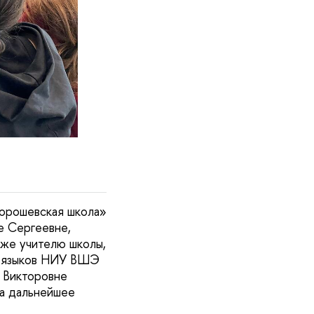
орошевская школа»
е Сергеевне,
кже учителю школы,
х языков НИУ ВШЭ
 Викторовне
на дальнейшее