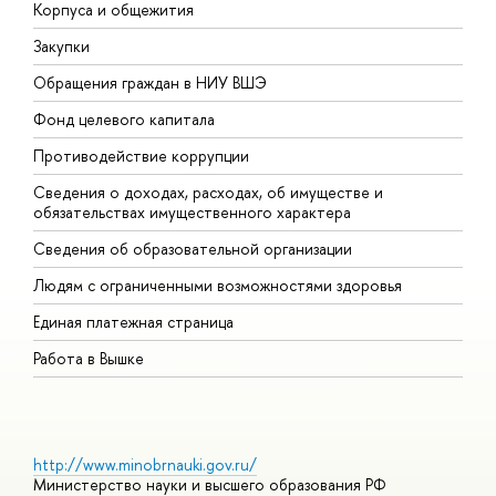
Корпуса и общежития
В
Закупки
П
Обращения граждан в НИУ ВШЭ
А
Фонд целевого капитала
Д
Противодействие коррупции
Ц
Сведения о доходах, расходах, об имуществе и
Б
обязательствах имущественного характера
О
Сведения об образовательной организации
О
Людям с ограниченными возможностями здоровья
Единая платежная страница
Работа в Вышке
http://www.minobrnauki.gov.ru/
Министерство науки и высшего образования РФ