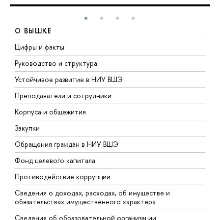
О ВЫШКЕ
Цифры и факты
Л
Руководство и структура
Д
Устойчивое развитие в НИУ ВШЭ
О
Преподаватели и сотрудники
П
Корпуса и общежития
В
Закупки
П
Обращения граждан в НИУ ВШЭ
А
Фонд целевого капитала
Д
Противодействие коррупции
Ц
Сведения о доходах, расходах, об имуществе и
Б
обязательствах имущественного характера
О
Сведения об образовательной организации