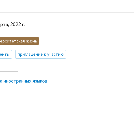
рта, 2022 г.
ерситетская жизнь
денты
приглашение к участию
а иностранных языков