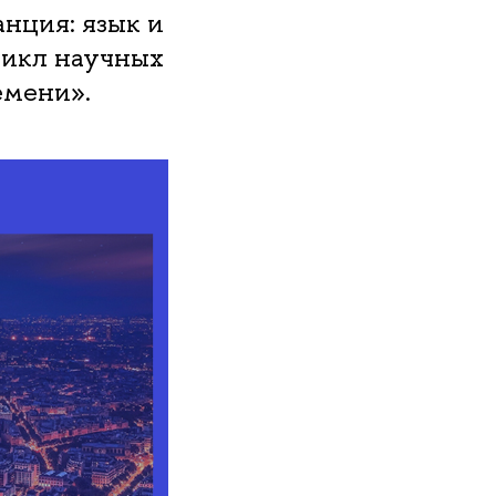
нция: язык и
цикл научных
емени».