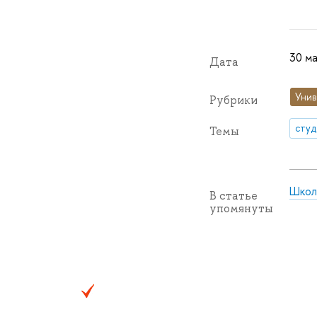
30 ма
Дата
Унив
Рубрики
сту
Темы
Школ
В статье
упомянуты