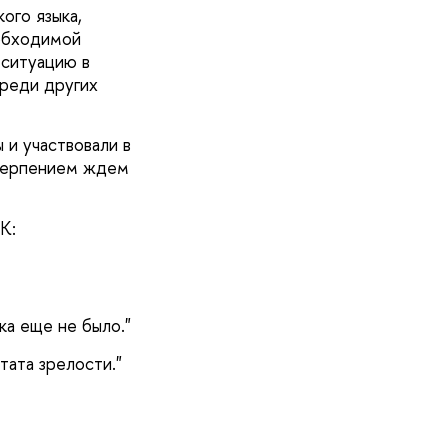
ого языка,
еобходимой
 ситуацию в
среди других
 и участвовали в
етерпением ждем
K:
ка еще не было."
тата зрелости."