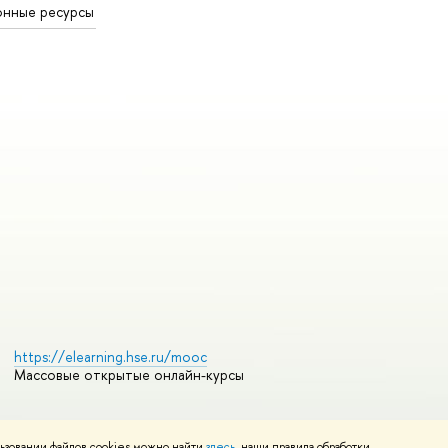
онные ресурсы
https://elearning.hse.ru/mooc
Массовые открытые онлайн-курсы
ьзовании файлов cookies можно найти
здесь
, наши правила обработки