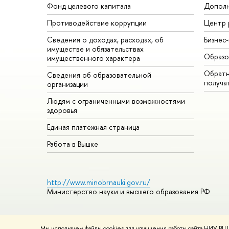
Фонд целевого капитала
Дополн
Противодействие коррупции
Центр 
Сведения о доходах, расходах, об
Бизнес
имуществе и обязательствах
Образо
имущественного характера
Обратн
Сведения об образовательной
получа
организации
Людям с ограниченными возможностями
здоровья
Единая платежная страница
Работа в Вышке
http://www.minobrnauki.gov.ru/
Министерство науки и высшего образования РФ
Мы используем файлы cookies для улучшения работы сайта НИУ ВШЭ