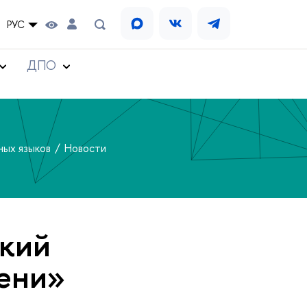
РУС
ДПО
ных языков
Новости
кий
мени»