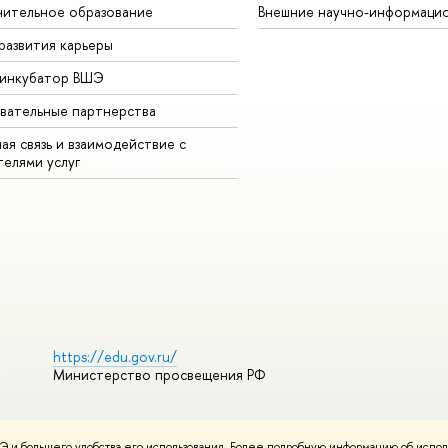
ительное образование
Внешние научно-информаци
развития карьеры
-инкубатор ВШЭ
вательные партнерства
ая связь и взаимодействие с
телями услуг
https://edu.gov.ru/
Министерство просвещения РФ
 и большего удобства его использования. Более подробную информацию об испол