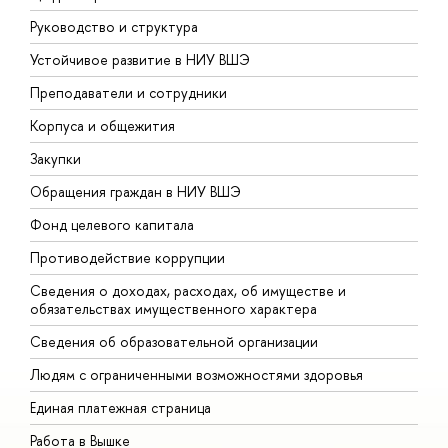
Руководство и структура
Д
Устойчивое развитие в НИУ ВШЭ
О
Преподаватели и сотрудники
П
Корпуса и общежития
В
Закупки
П
Обращения граждан в НИУ ВШЭ
А
Фонд целевого капитала
Д
Противодействие коррупции
Ц
Сведения о доходах, расходах, об имуществе и
Б
обязательствах имущественного характера
О
Сведения об образовательной организации
О
Людям с ограниченными возможностями здоровья
Единая платежная страница
Работа в Вышке