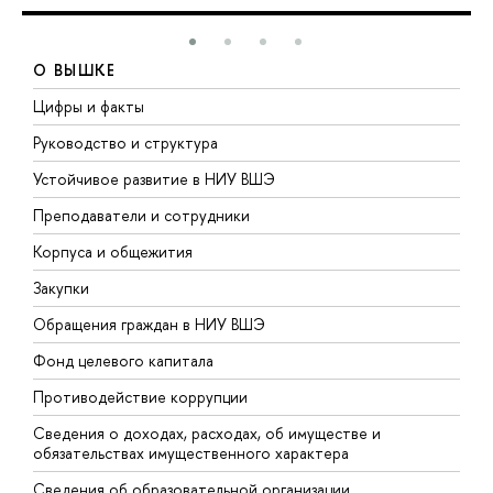
О ВЫШКЕ
Цифры и факты
Л
Руководство и структура
Д
Устойчивое развитие в НИУ ВШЭ
О
Преподаватели и сотрудники
П
Корпуса и общежития
В
Закупки
П
Обращения граждан в НИУ ВШЭ
А
Фонд целевого капитала
Д
Противодействие коррупции
Ц
Сведения о доходах, расходах, об имуществе и
Б
обязательствах имущественного характера
О
Сведения об образовательной организации