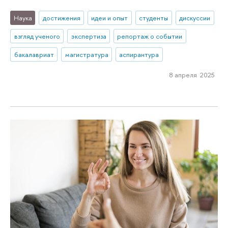
Наука
достижения
идеи и опыт
студенты
дискуссии
взгляд ученого
экспертиза
репортаж о событии
бакалавриат
магистратура
аспирантура
8 апреля 2025