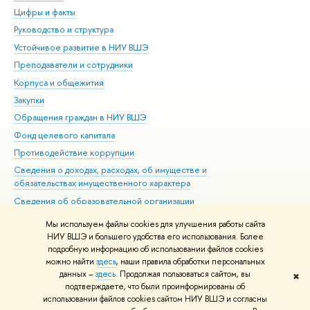
Цифры и факты
Ли
Руководство и структура
Дов
Устойчивое развитие в НИУ ВШЭ
Ол
Преподаватели и сотрудники
При
Корпуса и общежития
Вы
Закупки
При
Обращения граждан в НИУ ВШЭ
Ас
Фонд целевого капитала
До
Противодействие коррупции
Цен
Сведения о доходах, расходах, об имуществе и
Би
обязательствах имущественного характера
Об
Сведения об образовательной организации
Обр
Людям с ограниченными возможностями здоровья
Мы используем файлы cookies для улучшения работы сайта
Единая платежная страница
НИУ ВШЭ и большего удобства его использования. Более
подробную информацию об использовании файлов cookies
Работа в Вышке
можно найти
здесь
, наши правила обработки персональных
данных –
здесь
. Продолжая пользоваться сайтом, вы
✖
Редактору
подтверждаете, что были проинформированы об
© НИУ ВШЭ 1993–2026
Адреса и контакты
Условия использования
использовании файлов cookies сайтом НИУ ВШЭ и согласны