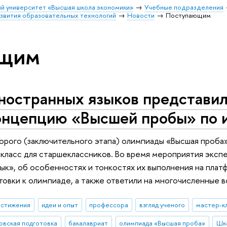
й университет «Высшая школа экономики»
Учебные подразделения
звития образовательных технологий
Новости
Поступающим
ющим
ностранных языков представил
онцепцию «Высшей пробы» по 
орого (заключительного этапа) олимпиады «Высшая проба
класс для старшеклассников. Во время мероприятия эксп
ык», об особенностях и тонкостях их выполнения на платф
товки к олимпиаде, а также ответили на многочисленные в
остижения
идеи и опыт
профессора
взгляд ученого
мастер-к
овская подготовка
бакалавриат
олимпиада «Высшая проба»
Шко