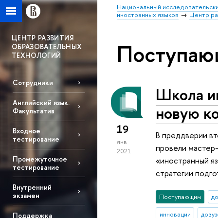
Национальный исследовательски
иностранных языков
Центр ра
ЦЕНТР РАЗВИТИЯ
Поступа
ОБРАЗОВАТЕЛЬНЫХ
ТЕХНОЛОГИЙ
Сотрудники
Школа и
Английский язык.
новую к
Факультатив
19
Входное
В преддверии вт
тестирование
янв
провели мастер-
2021
Промежуточное
«иностранный яз
тестирование
стратегии подго
Внутренний
экзамен
Поступающим
д
инновации
довуз
Поддержка