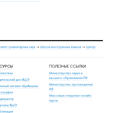
льтет гуманитарных наук
→
Школа иностранных языков
→
Центр
ЕСУРСЫ
ПОЛЕЗНЫЕ ССЫЛКИ
блиотека
Министерство науки и
высшего образования РФ
дательский дом ВШЭ
Министерство просвещения
ижный магазин «БукВышка»
РФ
пография
Массовые открытые онлайн-
диацентр
курсы
рналы ВШЭ
бликации