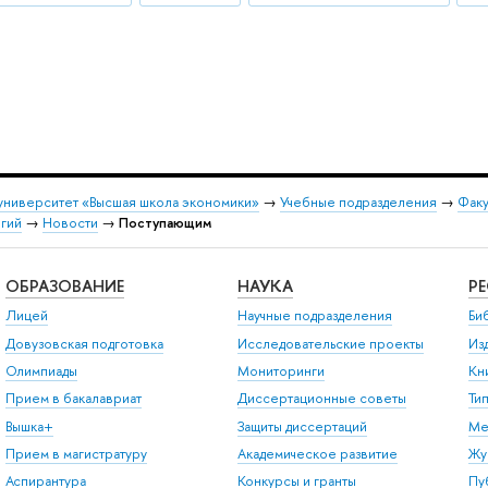
университет «Высшая школа экономики»
→
Учебные подразделения
→
Факу
огий
→
Новости
→
Поступающим
ОБРАЗОВАНИЕ
НАУКА
Р
Лицей
Научные подразделения
Би
Довузовская подготовка
Исследовательские проекты
Из
Олимпиады
Мониторинги
Кн
Прием в бакалавриат
Диссертационные советы
Ти
Вышка+
Защиты диссертаций
Ме
Прием в магистратуру
Академическое развитие
Жу
Аспирантура
Конкурсы и гранты
Пу