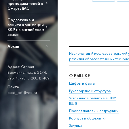
преподавателей в
СмартЛМС
Подготовка и
защита концепции
ВКР на английском
языке
Архив
Национальный исследовательский 
развития образовательных технол
Адрес:
Старая
Басманная ул., д. 21/4,
О ВЫШКЕ
стр. 4, каб. В-208, В-409
Цифры и факты
Почта:
Руководство и структура
ceat_sofl@hse.ru
Устойчивое развитие в НИУ
ВШЭ
Преподаватели и сотрудники
Корпуса и общежития
Закупки