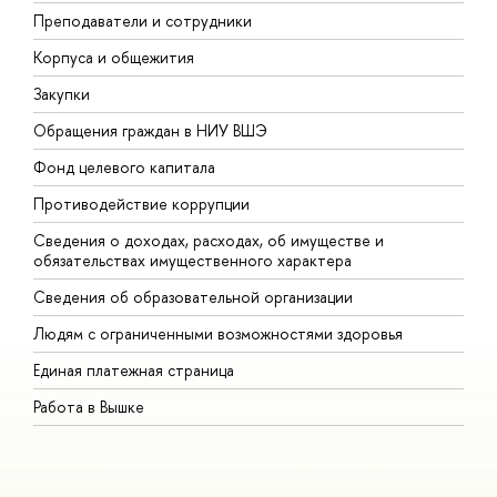
Преподаватели и сотрудники
П
Корпуса и общежития
В
Закупки
П
Обращения граждан в НИУ ВШЭ
А
Фонд целевого капитала
Д
Противодействие коррупции
Ц
Сведения о доходах, расходах, об имуществе и
Б
обязательствах имущественного характера
О
Сведения об образовательной организации
О
Людям с ограниченными возможностями здоровья
Единая платежная страница
Работа в Вышке