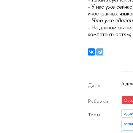
- У нас уже сейча
иностранных языко
-
Что уже сдела
- На данном этапе
компетентностям; 
3 дек
Дата
Обр
Рубрики
идеи
Темы
взгл