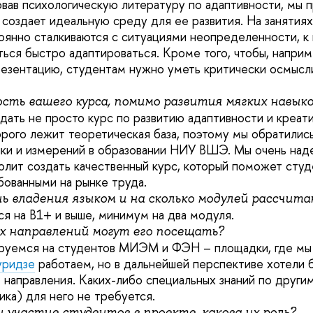
овав психологическую литературу по адаптивности, мы п
с создает идеальную среду для ее развития. На занятия
янно сталкиваются с ситуациями неопределенности, к
ься быстро адаптироваться. Кроме того, чтобы, наприм
резентацию, студентам нужно уметь критически осмысл
ость вашего курса, помимо развития мягких навыко
здать не просто курс по развитию адаптивности и креат
торого лежит теоретическая база, поэтому мы обратилис
и и измерений в образовании НИУ ВШЭ. Мы очень наде
олит создать качественный курс, который поможет ст
ованными на рынке труда.
нь владения языком и на сколько модулей рассчита
я на В1+ и выше, минимум на два модуля.
х направлений могут его посещать?
ируемся на студентов МИЭМ и ФЭН – площадки, где мы
уридзе
работаем, но в дальнейшей перспективе хотели б
е направления. Каких-либо специальных знаний по друг
ика) для него не требуется.
 участие студентов в проекте, какова их роль?