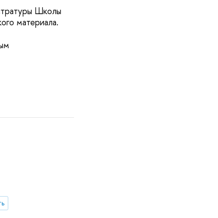
истратуры Школы
кого материала.
ным
ть