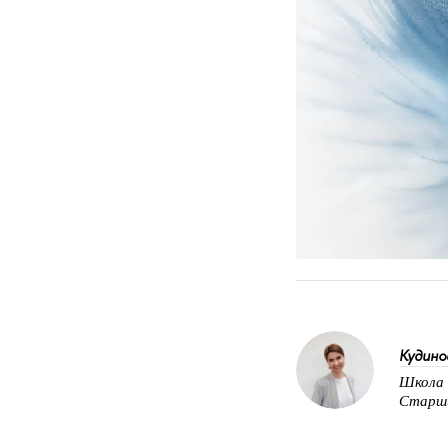
Кудино
Школа 
Старши