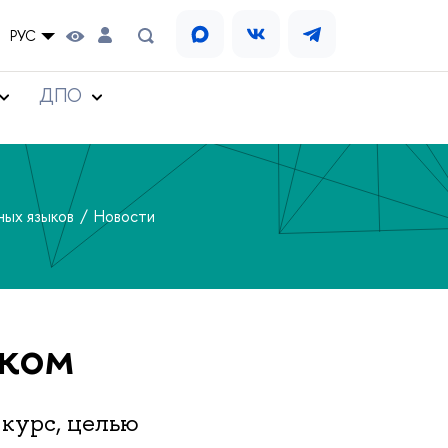
РУС
ДПО
ных языков
Новости
ском
курс, целью