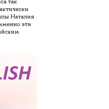
са так
рактически
ппы Наталия
 именно эти
лийским