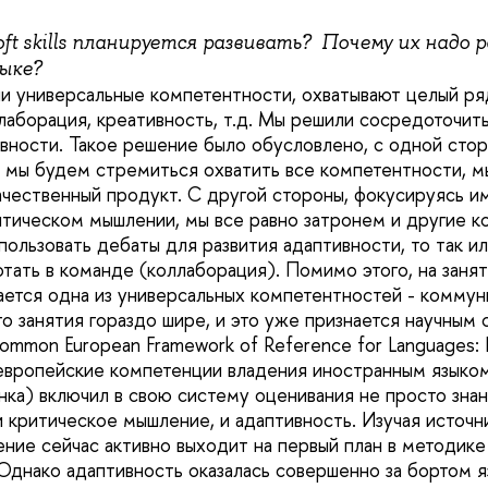
oft skills планируется развивать? Почему их надо
зыке?
ли универсальные компетентности, охватывают целый ряд
лаборация, креативность, т.д. Мы решили сосредоточит
вности. Такое решение было обусловлено, с одной стор
и мы будем стремиться охватить все компетентности, м
чественный продукт. С другой стороны, фокусируясь и
итическом мышлении, мы все равно затронем и другие к
пользовать дебаты для развития адаптивности, то так и
отать в команде (коллаборация). Помимо этого, на заня
ается одна из универсальных компетентностей - коммун
го занятия гораздо шире, и это уже признается научным
mmon European Framework of Reference for Languages: Le
ропейские компетенции владения иностранным языком:
нка) включил в свою систему оценивания не просто знан
 критическое мышление, и адаптивность. Изучая источни
ние сейчас активно выходит на первый план в методике
 Однако адаптивность оказалась совершенно за бортом я