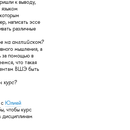
ришли к выводу,
х языком
 которым
ер, написать эссе
ивать различные
в на английском?
ивного мышления, а
ь за помощью в
емся, что такая
удентам ВШЭ быть
н курс?
 с
Юлией
ы, чтобы курс
им дисциплинам