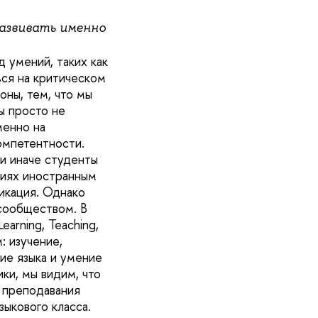
 развивать именно
 умений, таких как
ься на критическом
оны, тем, что мы
ы просто не
менно на
омпетентности.
ли иначе студенты
тиях иностранным
икация. Однако
 сообществом. В
arning, Teaching,
 изучение,
ие языка и умение
ки, мы видим, что
 преподавания
зыкового класса.