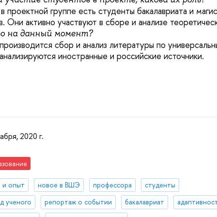
с в проектной группе есть студенты бакалавриата и маг
в. Они активно участвуют в сборе и анализе теоретичес
но на данный момент?
 производится сбор и анализ литературы по универсаль
анализируются иностранные и российские источники.
абря, 2020 г.
азование
 и опыт
новое в ВШЭ
профессора
студенты
яд ученого
репортаж о событии
бакалавриат
адаптивнос