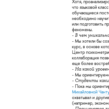
Хотя, проанализир
что языковой клас
обучающиеся посто
необходимо научит
или подготовить п
феномены.
-
В чем уникальн
- Мы хотели бы со
курс, в основе ко
Центр психометрик
коллаборация позв
еще более востреб
-
На какой урове
- Мы ориентируемс
- Студенты каки
- Пока мы ориент
Михайловной Чант
охватывал и други
(например, эконом
- Планируется ли