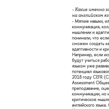
- Какие именно s
на английском я
- Мягкие навыки, и
коммуникация, кол
мышлении и адапти
понимали, что есл
сможем создать ка
адаптивности и кр
Например, если ис
будут учиться раб
языком уже развив
потенциал языково
2018 году CEFR (Co
Assessment Общеев
преподавание, оце
коммуникации, но и
критическое мышле
английского языка.