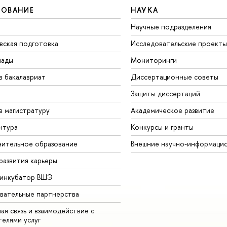
ЗОВАНИЕ
НАУКА
Научные подразделения
вская подготовка
Исследовательские проекты
иады
Мониторинги
в бакалавриат
Диссертационные советы
Защиты диссертаций
в магистратуру
Академическое развитие
нтура
Конкурсы и гранты
ительное образование
Внешние научно-информаци
развития карьеры
-инкубатор ВШЭ
вательные партнерства
ая связь и взаимодействие с
телями услуг