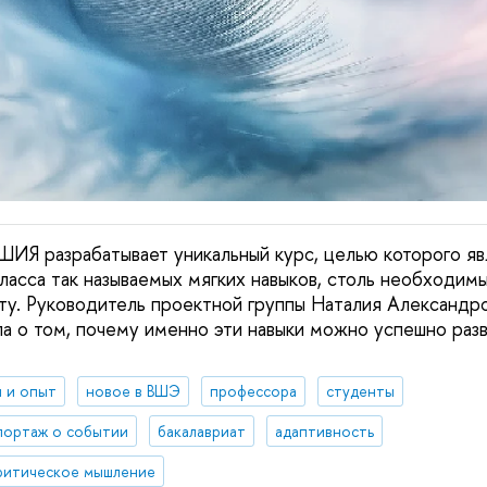
ШИЯ разрабатывает уникальный курс, целью которого яв
класса так называемых мягких навыков, столь необходим
у. Руководитель проектной группы Наталия Александр
ла о том, почему именно эти навыки можно успешно разв
 и опыт
новое в ВШЭ
профессора
студенты
портаж о событии
бакалавриат
адаптивность
ритическое мышление