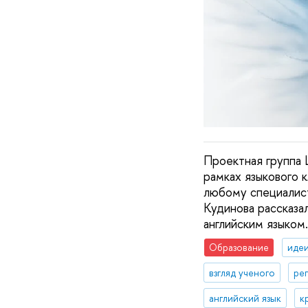
Проектная группа 
рамках языкового 
любому специалист
Кудинова рассказа
английским языком.
Образование
идеи
взгляд ученого
ре
английский язык
к