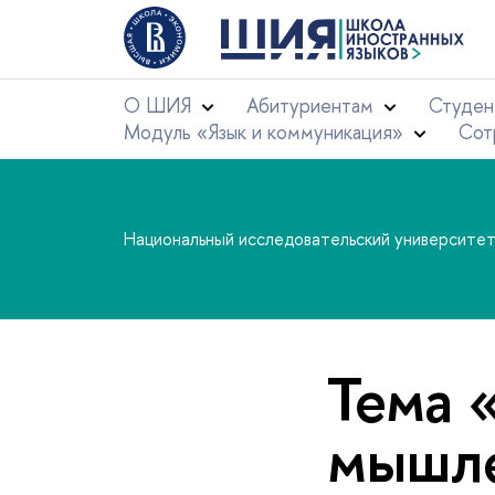
О ШИЯ
Абитуриентам
Студен
Модуль «Язык и коммуникация»
Сот
Национальный исследовательский университе
Тема 
мышл