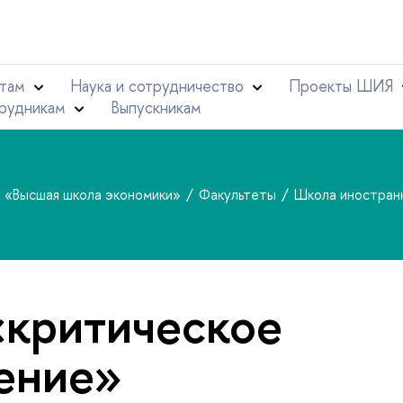
там
Наука и сотрудничество
Проекты ШИЯ
рудникам
Выпускникам
т «Высшая школа экономики»
Факультеты
Школа иностран
«критическое
ение»