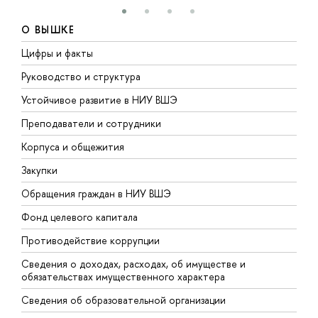
О ВЫШКЕ
Цифры и факты
Л
Руководство и структура
Д
Устойчивое развитие в НИУ ВШЭ
О
Преподаватели и сотрудники
П
Корпуса и общежития
В
Закупки
П
Обращения граждан в НИУ ВШЭ
А
Фонд целевого капитала
Д
Противодействие коррупции
Ц
Сведения о доходах, расходах, об имуществе и
Б
обязательствах имущественного характера
О
Сведения об образовательной организации
О