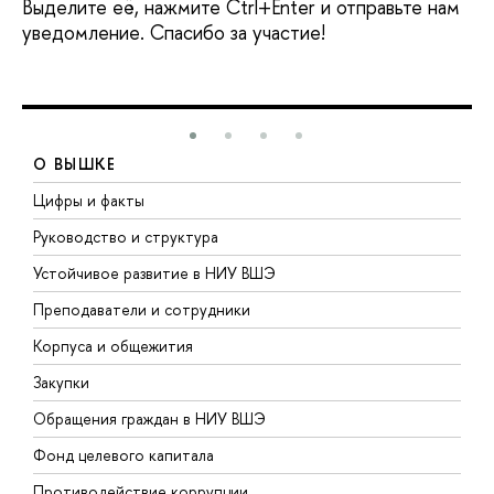
Выделите её, нажмите Ctrl+Enter и отправьте нам
уведомление. Спасибо за участие!
О ВЫШКЕ
Цифры и факты
Л
Руководство и структура
Д
Устойчивое развитие в НИУ ВШЭ
О
Преподаватели и сотрудники
П
Корпуса и общежития
В
Закупки
П
Обращения граждан в НИУ ВШЭ
А
Фонд целевого капитала
Д
Противодействие коррупции
Ц