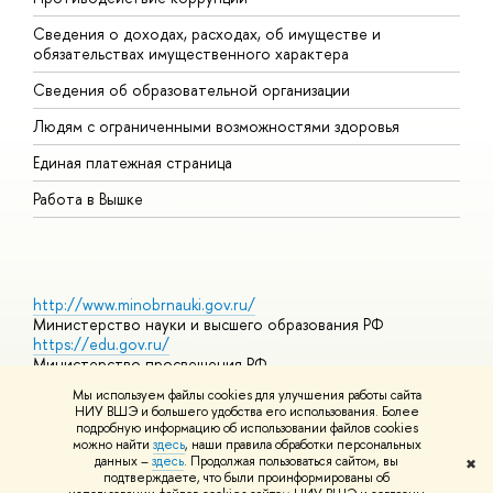
Сведения о доходах, расходах, об имуществе и
Б
обязательствах имущественного характера
О
Сведения об образовательной организации
О
Людям с ограниченными возможностями здоровья
Единая платежная страница
Работа в Вышке
http://www.minobrnauki.gov.ru/
Министерство науки и высшего образования РФ
https://edu.gov.ru/
Министерство просвещения РФ
https://elearning.hse.ru/mooc
Мы используем файлы cookies для улучшения работы сайта
Массовые открытые онлайн-курсы
НИУ ВШЭ и большего удобства его использования. Более
подробную информацию об использовании файлов cookies
можно найти
здесь
, наши правила обработки персональных
данных –
здесь
. Продолжая пользоваться сайтом, вы
✖
© НИУ ВШЭ 1993–2026
Адреса и контакты
Условия
подтверждаете, что были проинформированы об
использования материалов
Политика конфиденциальности
Карта