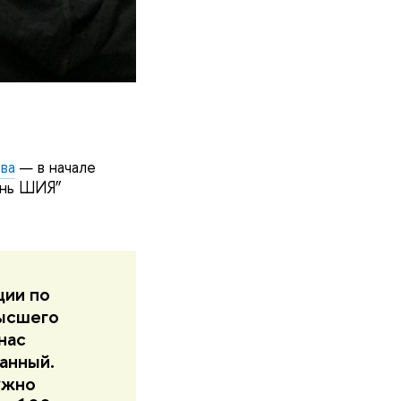
ва
— в начале
знь ШИЯ”
ции по
ысшего
нас
анный.
ужно