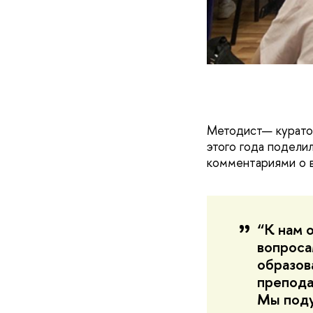
Методист— курато
этого года подели
комментариями о в
“К нам 
вопроса
образов
препода
Мы поду