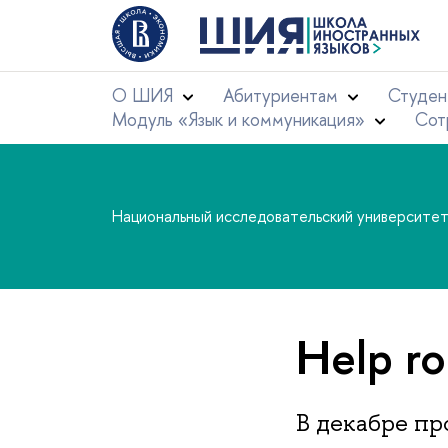
О ШИЯ
Абитуриентам
Студен
Модуль «Язык и коммуникация»
Сот
Национальный исследовательский университе
Help r
В декабре пр