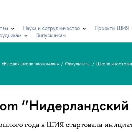
там
Наука и сотрудничество
Проекты ШИЯ
рудникам
Выпускникам
т «Высшая школа экономики»
Факультеты
Школа иностран
oom ‘’Нидерландский
ошлого года в ШИЯ стартовала инициа