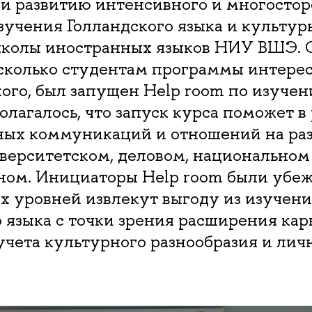
 и развитию интенсивного и многосто
зучения Голландского языка и культур
колы иностранных языков НИУ ВШЭ. 
 сколько студентам программы интере
ого, был запущен Help room по изучен
олагалось, что запуск курса поможет в
ых коммуникаций и отношений на ра
верситетском, деловом, национальном
ом. Инициаторы Help room были убеж
х уровней извлекут выгоду из изучен
 языка с точки зрения расширения ка
учета культурного разнообразия и лич