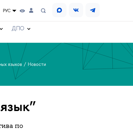
РУС
ДПО
ных языков
Новости
 язык”
тива по