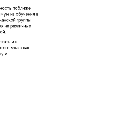
жность поближе
имум из обучения в
манской группы
я на различные
ой.
тать и в
ого языка как
ру и