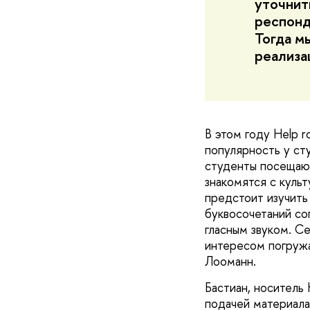
уточнит
респонд
Тогда м
реализа
В этом году Help 
популярность у ст
студенты посещают
знакомятся с куль
предстоит изучить 
буквосочетаний со
гласным звуком. С
интересом погружа
Лооманн.
Бастиан, носитель
подачей материала