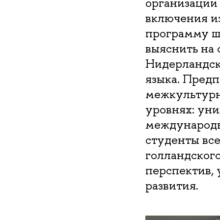
организации
включения и
программу ш
выяснить на
Нидерландск
языка. Предп
межкультурн
уровнях: уни
международн
студенты все
голландского
перспектив, 
развития.