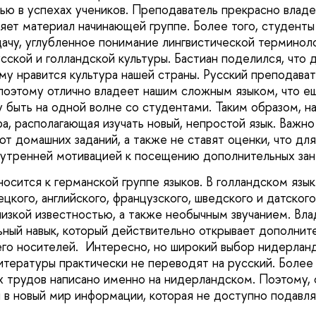
ью в успехах учеников. Преподаватель прекрасно влад
яет материал начинающей группе. Более того, студенты 
ачу, углубленное понимание лингвистической термино
сской и голландской культуры. Бастиан поделился, что 
му нравится культура нашей страны. Русский преподават
поэтому отлично владеет нашим сложным языком, что е
у быть на одной волне со студентами. Таким образом, н
а, располагающая изучать новый, непростой язык. Важно
т домашних заданий, а также не ставят оценки, что для
утренней мотивацией к посещению дополнительных зан
осится к германской группе языков. В голландском язык
цкого, английского, французского, шведского и датского
низкой известностью, а также необычным звучанием. Вл
ьный навык, который действительно открывает дополнит
го носителей. Интересно, но широкий выбор нидерлан
тературы практически не переводят на русский. Более 
х трудов написано именно на нидерландском. Поэтому, 
 в новый мир информации, которая не доступно подав