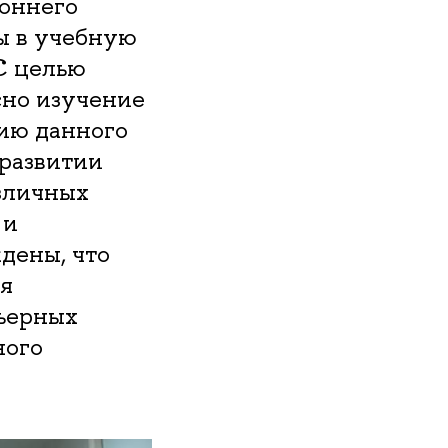
роннего
ы в учебную
С целью
сно изучение
ию данного
 развитии
зличных
 и
дены, что
ия
рьерных
ного