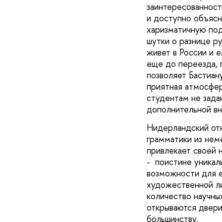
заинтересованност
и доступно объясн
харизматичную под
шутки о разнице ру
живет в России и е
еще до переезда, 
позволяет Бастиан
приятная атмосфер
студентам не задаю
дополнительной вн
Нидерландский отн
грамматики из неме
привлекает своей 
- поистине уникал
возможности для е
художественной ли
количество научны
открываются двери
большинству.