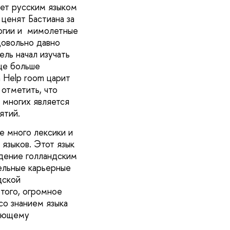
еет русским языком
ценят Бастиана за
логии и мимолетные
довольно давно
ель начал изучать
ще больше
а Help room царит
 отметить, что
 многих является
ятий.
е много лексики и
 языков. Этот язык
адение голландским
ельные карьерные
дской
того, огромное
со знанием языка
ляющему