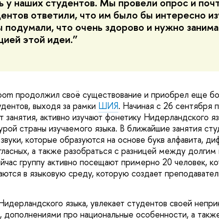
ь у наших студентов. Мы провели опрос и поч
ентов ответили, что им было бы интересно из
ы подумали, что очень здорово и нужно заним
цией этой идеи.”
room продолжил своё существование и приобрел еще б
удентов, выходя за рамки
ШИЯ
. Начиная с 26 сентября 
 занятия, активно изучают фонетику Нидерландского язы
турой страны изучаемого языка. В ближайшие занятия ст
звуки, которые образуются на основе букв алфавита, ди
гласных, а также разобраться с разницей между долгим
ейчас группу активно посещают примерно 20 человек, к
ются в языковую среду, которую создает преподавател
 Нидерландского языка, увлекает студентов своей непр
, дополнениями про национальные особенности, а такж