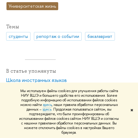
Университетская жизнь
Темы
студенты
репортаж о событии
бакалавриат
В статье упомянуты
Школа иностранных языков
Мы используем файлы cookies для улучшения работы сайта
НИУ ВШЭ и большего удобства его использования. Более
подробную информацию об использовании файлов cookies
можно найти
здесь
, наши правила обработки персональных
данных –
здесь
. Продолжая пользоваться сайтом, вы
✖
подтверждаете, что были проинформированы об
Нашли
опечатку
?
использовании файлов cookies сайтом НИУ ВШЭ и согласны
с нашими правилами обработки персональных данных. Вы
Выделите её, нажмите Ctrl+Enter и отправьте нам
можете отключить файлы cookies в настройках Вашего
уведомление. Спасибо за участие!
браузера.