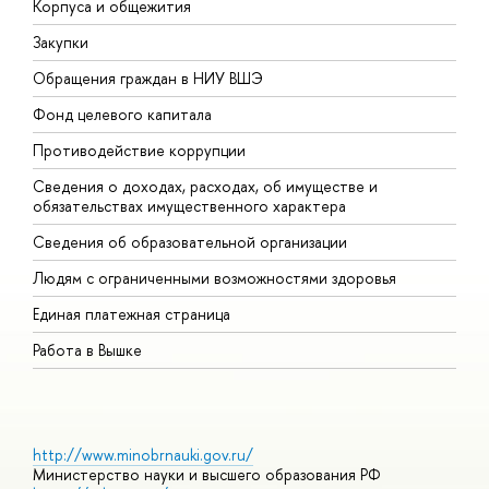
Корпуса и общежития
В
Закупки
П
Обращения граждан в НИУ ВШЭ
А
Фонд целевого капитала
Д
Противодействие коррупции
Ц
Сведения о доходах, расходах, об имуществе и
Б
обязательствах имущественного характера
О
Сведения об образовательной организации
О
Людям с ограниченными возможностями здоровья
Единая платежная страница
Работа в Вышке
http://www.minobrnauki.gov.ru/
Министерство науки и высшего образования РФ