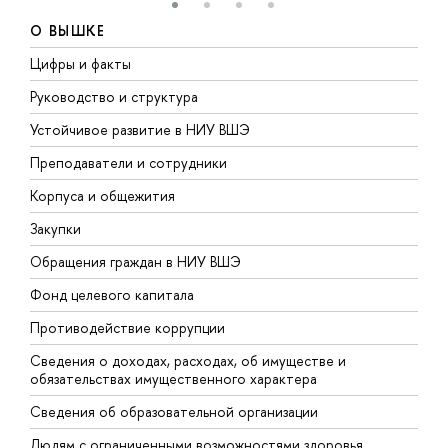
О ВЫШКЕ
Цифры и факты
Л
Руководство и структура
Д
Устойчивое развитие в НИУ ВШЭ
О
Преподаватели и сотрудники
П
Корпуса и общежития
В
Закупки
П
Обращения граждан в НИУ ВШЭ
А
Фонд целевого капитала
Д
Противодействие коррупции
Ц
Сведения о доходах, расходах, об имуществе и
Б
обязательствах имущественного характера
О
Сведения об образовательной организации
О
Людям с ограниченными возможностями здоровья