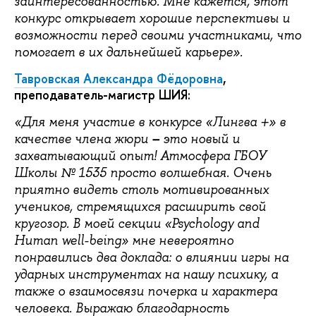
заинтересованностью. Мне кажется, этот
конкурс открывает хорошие перспективы и
возможности перед своими участниками, что
помогает в их дальнейшей карьере».
Тавровская Александра Фёдоровна
,
преподаватель-магистр ШИЯ:
«Для меня участие в конкурсе «Лингва +» в
–
качестве члена жюри
это новый и
захватывающий опыт! Атмосфера ГБОУ
Школы № 1535 просто волшебная. Очень
приятно видеть столь мотивированных
учеников, стремящихся расширить свой
кругозор. В моей секции «
Ps
yc
h
ology
and
H
uman well-being» мне невероятно
понравились два доклада: о влиянии игры на
ударных инструментах на нашу психику, а
также о взаимосвязи почерка и характера
человека. Выражаю благодарность