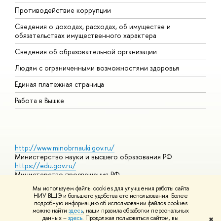
Противодействие коррупции
Ц
Сведения о доходах, расходах, об имуществе и
Б
обязательствах имущественного характера
О
Сведения об образовательной организации
О
Людям с ограниченными возможностями здоровья
Единая платежная страница
Работа в Вышке
http://www.minobrnauki.gov.ru/
Министерство науки и высшего образования РФ
https://edu.gov.ru/
Министерство просвещения РФ
https://elearning.hse.ru/mooc
Мы используем файлы cookies для улучшения работы сайта
Массовые открытые онлайн-курсы
НИУ ВШЭ и большего удобства его использования. Более
подробную информацию об использовании файлов cookies
можно найти
здесь
, наши правила обработки персональных
данных –
здесь
. Продолжая пользоваться сайтом, вы
✖