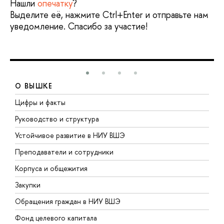
Нашли
опечатку
?
Выделите её, нажмите Ctrl+Enter и отправьте нам
уведомление. Спасибо за участие!
О ВЫШКЕ
Цифры и факты
Л
Руководство и структура
Д
Устойчивое развитие в НИУ ВШЭ
О
Преподаватели и сотрудники
П
Корпуса и общежития
В
Закупки
П
Обращения граждан в НИУ ВШЭ
А
Фонд целевого капитала
Д