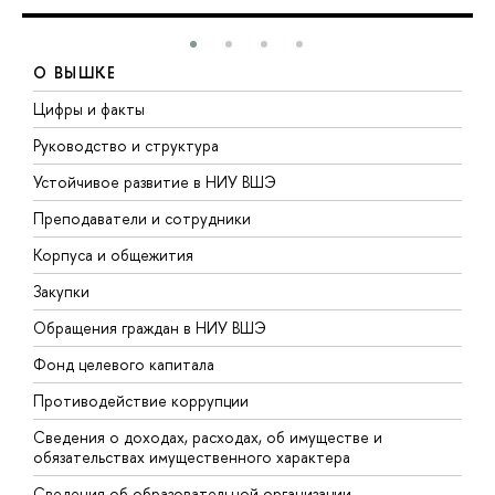
О ВЫШКЕ
Цифры и факты
Л
Руководство и структура
Д
Устойчивое развитие в НИУ ВШЭ
О
Преподаватели и сотрудники
П
Корпуса и общежития
В
Закупки
П
Обращения граждан в НИУ ВШЭ
А
Фонд целевого капитала
Д
Противодействие коррупции
Ц
Сведения о доходах, расходах, об имуществе и
Б
обязательствах имущественного характера
О
Сведения об образовательной организации