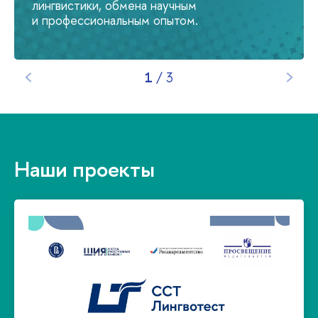
лингвистики, обмена научным
и профессиональным опытом.
1
/
3
Наши проекты
Перейти на сайт >
академической и деловой сферах общения.
языком от начального до профессионального
определить уровень владения иностранным
по иностранному языку. Позволяет