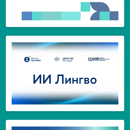
сертификационного тестирования
Первая в России национальная система
ССТ «Лингвотест»
Перейти на сайт >
интеллекта и онлайн-кампуса НИУ ВШЭ.
иностранных языков, Центра искусственного
языком в течение 30 минут. Проект Школы
оценивая уровень владения английским
анализирует письменные и устные тексты,
искусственного интеллекта: нейросеть
Инновационный проект на базе технологий
Нейросеть «ИИ Лингво»