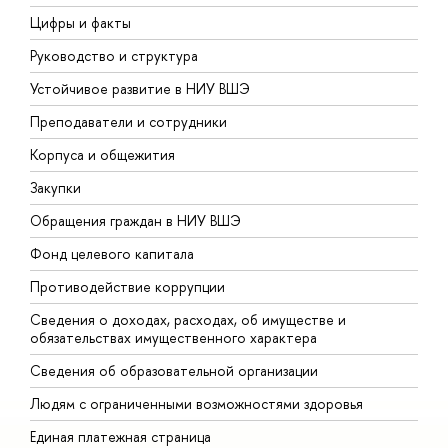
Цифры и факты
Л
Руководство и структура
Д
Устойчивое развитие в НИУ ВШЭ
О
Преподаватели и сотрудники
П
Корпуса и общежития
ы
Закупки
П
Обращения граждан в НИУ ВШЭ
А
Фонд целевого капитала
Д
Противодействие коррупции
Ц
Сведения о доходах, расходах, об имуществе и
Б
обязательствах имущественного характера
О
Сведения об образовательной организации
О
Людям с ограниченными возможностями здоровья
Единая платежная страница