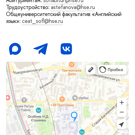
Абитуриентам:
soflabitur@hse.ru
Трудоустройство:
astefanova@hse.ru
Общеуниверситетский факультатив «Английский
язык»:
ceat_sofl@hse.ru