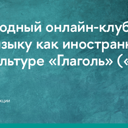
одготовки и повышения квалификации
тся набор на про
е 50 программ по
ым языкам