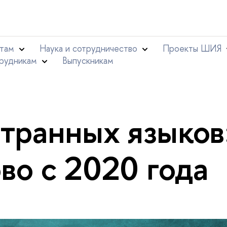
там
Наука и сотрудничество
Проекты ШИЯ
рудникам
ыпускникам
транных языков
во с 2020 года