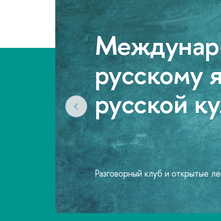
Программы профессиональной переп
Продолжае
ДПО: свыш
иностранн