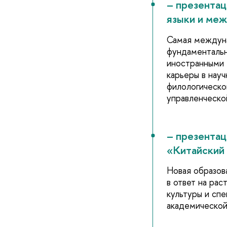
– презента
языки и ме
Самая междун
фундаментальн
иностранными 
карьеры в науч
филологическо
управленческо
– презента
«Китайский
Новая образов
в ответ на рас
культуры и сп
академической 