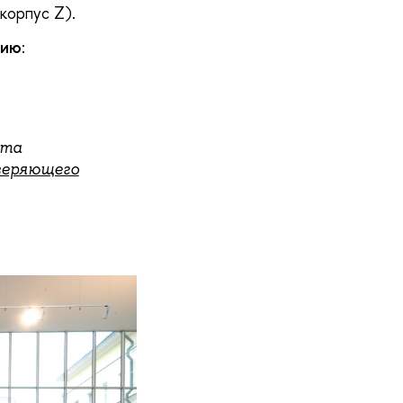
(корпус Z).
цию
:
ета
веряющего