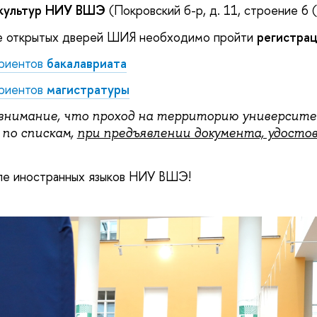
культур НИУ ВШЭ
(Покровский б-р, д. 11, строение 6 
е открытых дверей ШИЯ необходимо пройти
регистра
уриентов
бакалавриата
уриентов
магистратуры
внимание, что проход на территорию университ
по спискам,
при предъявлении документа, удосто
ле иностранных языков НИУ ВШЭ!