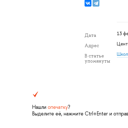
13 ф
Дата
Центр
Адрес
Школ
В статье
упомянуты
Нашли
опечатку
?
Выделите её, нажмите Ctrl+Enter и отпра