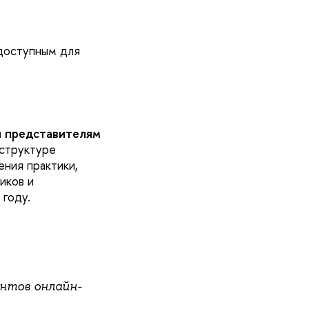
 доступным для
ы представителям
 структуре
ния практики,
иков и
году.
нтов онлайн-