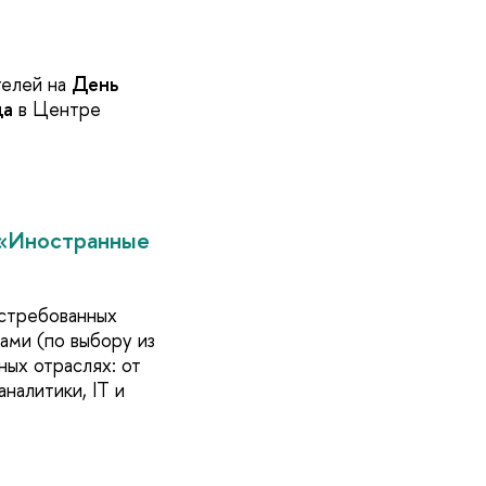
телей на
День
да
в Центре
 «Иностранные
остребованных
ами (по выбору из
ных отраслях: от
налитики, IT и