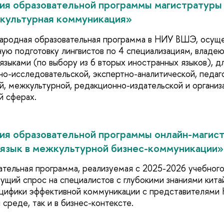
ция образовательной программы магистратур
жкультурная коммуникация»
ародная образовательная программа в НИУ ВШЭ, осущ
ую подготовку лингвистов по 4 специализациям, владе
языками (по выбору из 6 вторых иностранных языков), д
но-исследовательской, экспертно-аналитической, педаг
й, межкультурной, редакционно-издательской и организ
й сферах.
ция образовательной программы онлайн-магис
 язык в межкультурной бизнес-коммуникации»
ательная программа, реализуемая с 2025-2026 учебного
тущий спрос на специалистов с глубокими знаниями китай
ецифики эффективной коммуникации с представителями К
среде, так и в бизнес-контексте.