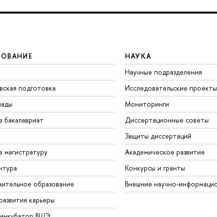
ЗОВАНИЕ
НАУКА
Научные подразделения
вская подготовка
Исследовательские проекты
иады
Мониторинги
в бакалавриат
Диссертационные советы
Защиты диссертаций
в магистратуру
Академическое развитие
нтура
Конкурсы и гранты
ительное образование
Внешние научно-информаци
развития карьеры
-инкубатор ВШЭ