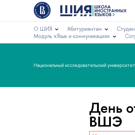
О ШИЯ
Абитуриентам
Студен
Модуль «Язык и коммуникация»
Сот
Национальный исследовательский университе
День 
ВШЭ