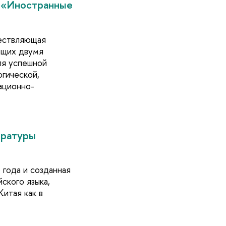
ы «Иностранные
ествляющая
ющих двумя
ля успешной
огической,
ационно-
тратуры
 года и созданная
ского языка,
итая как в