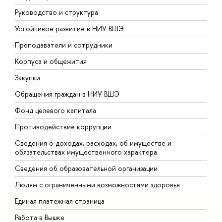
Руководство и структура
Д
Устойчивое развитие в НИУ ВШЭ
О
Преподаватели и сотрудники
П
Корпуса и общежития
В
Закупки
П
Обращения граждан в НИУ ВШЭ
А
Фонд целевого капитала
Д
Противодействие коррупции
Ц
Сведения о доходах, расходах, об имуществе и
Б
обязательствах имущественного характера
О
Сведения об образовательной организации
О
Людям с ограниченными возможностями здоровья
Единая платежная страница
Работа в Вышке