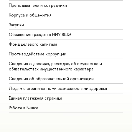
Преподаватели и сотрудники
П
Корпуса и общежития
В
Закупки
П
Обращения граждан в НИУ ВШЭ
А
Фонд целевого капитала
Д
Противодействие коррупции
Ц
Сведения о доходах, расходах, об имуществе и
Б
обязательствах имущественного характера
О
Сведения об образовательной организации
О
Людям с ограниченными возможностями здоровья
Единая платежная страница
Работа в Вышке