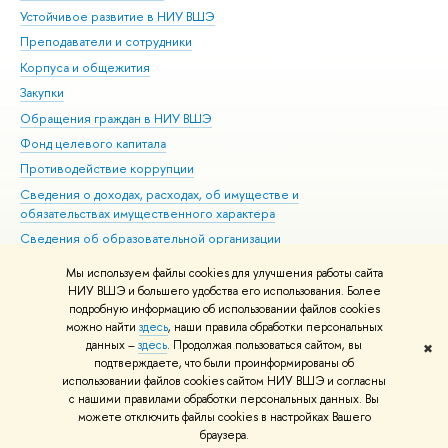
Устойчивое развитие в НИУ ВШЭ
Ол
Преподаватели и сотрудники
При
Корпуса и общежития
Вы
Закупки
При
Обращения граждан в НИУ ВШЭ
Ас
Фонд целевого капитала
До
Противодействие коррупции
Цен
Сведения о доходах, расходах, об имуществе и
Би
обязательствах имущественного характера
Об
Сведения об образовательной организации
Обр
Людям с ограниченными возможностями здоровья
Мы используем файлы cookies для улучшения работы сайта
Единая платежная страница
НИУ ВШЭ и большего удобства его использования. Более
подробную информацию об использовании файлов cookies
Работа в Вышке
можно найти
здесь
, наши правила обработки персональных
данных –
здесь
. Продолжая пользоваться сайтом, вы
✖
Редактору
подтверждаете, что были проинформированы об
© НИУ ВШЭ 1993–2026
Адреса и контакты
Условия использования
использовании файлов cookies сайтом НИУ ВШЭ и согласны
с нашими правилами обработки персональных данных. Вы
материалов
Политика конфиденциальности
Карта сайта
можете отключить файлы cookies в настройках Вашего
Шрифты HSE Sans и HSE Slab разработаны в
Школе дизайна НИУ ВШЭ
браузера.