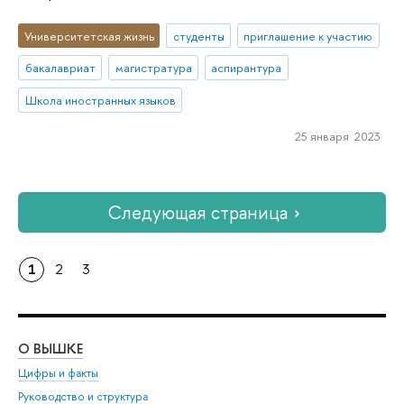
Университетская жизнь
студенты
приглашение к участию
бакалавриат
магистратура
аспирантура
Школа иностранных языков
25 января 2023
Следующая страница
1
2
3
О ВЫШКЕ
ОБ
Цифры и факты
Ли
Руководство и структура
Дов