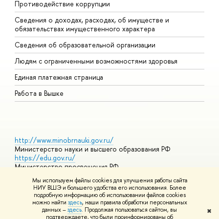
Противодействие коррупции
Ц
Сведения о доходах, расходах, об имуществе и
Б
обязательствах имущественного характера
О
Сведения об образовательной организации
О
Людям с ограниченными возможностями здоровья
Единая платежная страница
Работа в Вышке
http://www.minobrnauki.gov.ru/
Министерство науки и высшего образования РФ
https://edu.gov.ru/
Министерство просвещения РФ
https://elearning.hse.ru/mooc
Мы используем файлы cookies для улучшения работы сайта
Массовые открытые онлайн-курсы
НИУ ВШЭ и большего удобства его использования. Более
подробную информацию об использовании файлов cookies
можно найти
здесь
, наши правила обработки персональных
данных –
здесь
. Продолжая пользоваться сайтом, вы
✖
© НИУ ВШЭ 1993–2026
Адреса и контакты
Условия
подтверждаете, что были проинформированы об