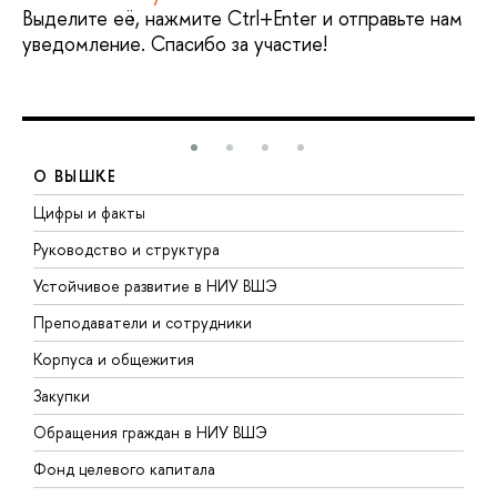
Выделите её, нажмите Ctrl+Enter и отправьте нам
уведомление. Спасибо за участие!
О ВЫШКЕ
Цифры и факты
Л
Руководство и структура
Д
Устойчивое развитие в НИУ ВШЭ
О
Преподаватели и сотрудники
П
Корпуса и общежития
В
Закупки
П
Обращения граждан в НИУ ВШЭ
А
Фонд целевого капитала
Д