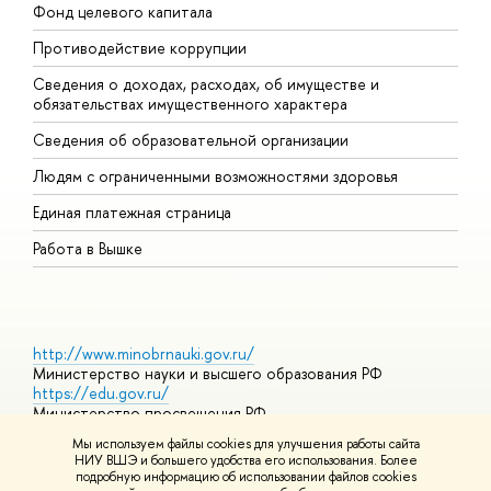
Фонд целевого капитала
Д
Противодействие коррупции
Ц
Сведения о доходах, расходах, об имуществе и
Б
обязательствах имущественного характера
О
Сведения об образовательной организации
О
Людям с ограниченными возможностями здоровья
Единая платежная страница
Работа в Вышке
http://www.minobrnauki.gov.ru/
Министерство науки и высшего образования РФ
https://edu.gov.ru/
Министерство просвещения РФ
https://elearning.hse.ru/mooc
Мы используем файлы cookies для улучшения работы сайта
Массовые открытые онлайн-курсы
НИУ ВШЭ и большего удобства его использования. Более
подробную информацию об использовании файлов cookies