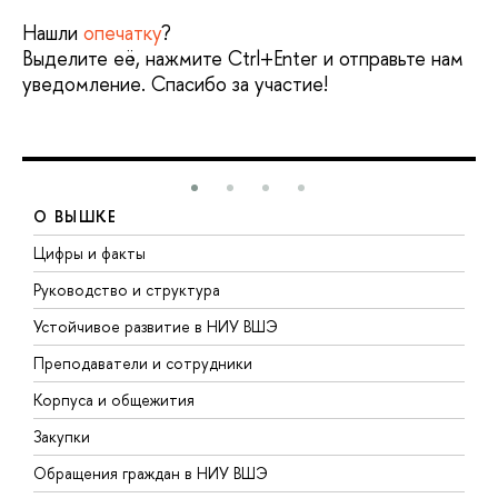
Нашли
опечатку
?
Выделите её, нажмите Ctrl+Enter и отправьте нам
уведомление. Спасибо за участие!
О ВЫШКЕ
Цифры и факты
Л
Руководство и структура
Д
Устойчивое развитие в НИУ ВШЭ
О
Преподаватели и сотрудники
П
Корпуса и общежития
В
Закупки
П
Обращения граждан в НИУ ВШЭ
А