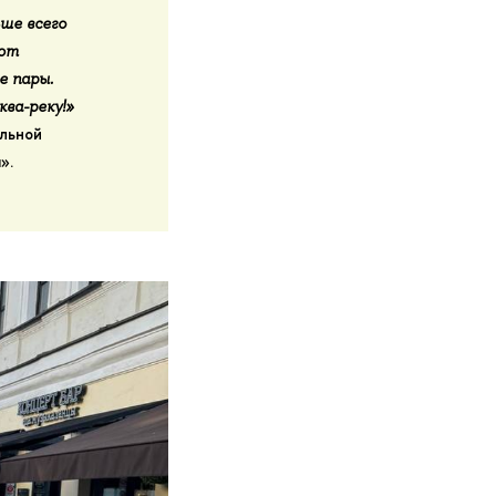
ьше всего
уют
е пары.
ва-реку!»
ельной
».