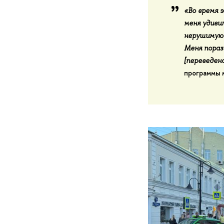
«Во время э
меня удивил
нерушимую 
Меня пораз
[переведено
программы 