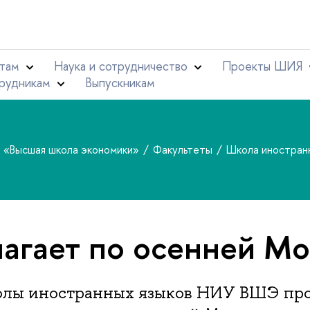
там
Наука и сотрудничество
Проекты ШИЯ
рудникам
Выпускникам
т «Высшая школа экономики»
Факультеты
Школа иностран
гает по осенней Мо
лы иностранных языков НИУ ВШЭ пр