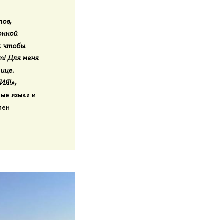
ов,
онной
, чтобы
т! Для меня
ице.
–
ИЯ!
»,
ные языки и
лен