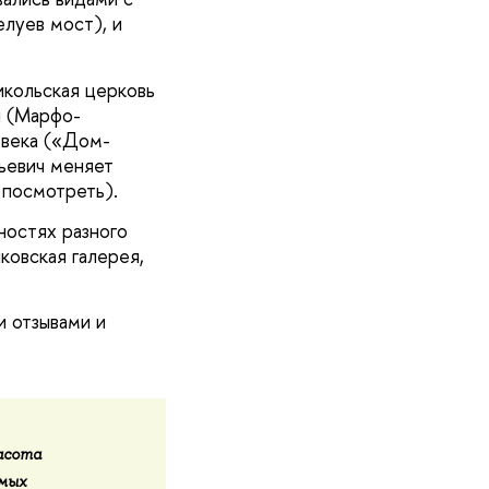
елуев мост), и
икольская церковь
я (Марфо-
 века («Дом-
ьевич меняет
 посмотреть).
ностях разного
ковская галерея,
 отзывами и
асота
амых