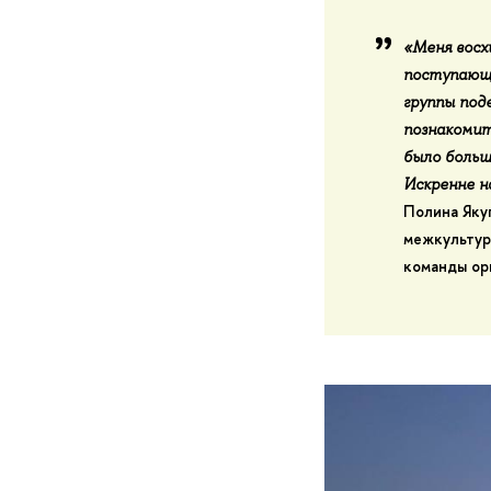
«
Меня восх
поступающи
группы под
познакомит
было больш
Искренне н
Полина Яку
межкультур
команды ор