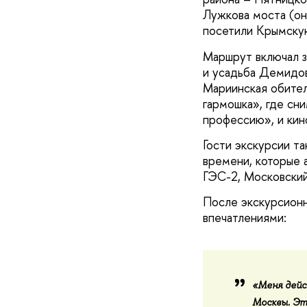
Лужкова моста (он
посетили Крымску
Маршрут включал з
и усадьба Демидов
Мариинская обител
гармошка», где сн
профессию», и кин
Гости экскурсии т
времени, которые 
ГЭС-2, Московский
После экскурсионн
впечатлениями:
«
Меня дейс
Москвы. Эт