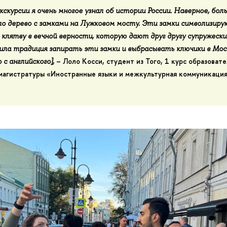
кскурсии я очень многое узнал об истории России. Наверное, бол
а
о дерево с замк
ми на Лужковом мосту. Эти замки символизир
клятву в вечной верности, которую дают друг другу супружески
ила традиция запирать эти замки и выбрасывать ключики в Моск
–
Лоло Косси
, студент из Того, 1 курс образоват
 с английского]
,
магистратуры «Иностранные языки и межкультурная коммуникация