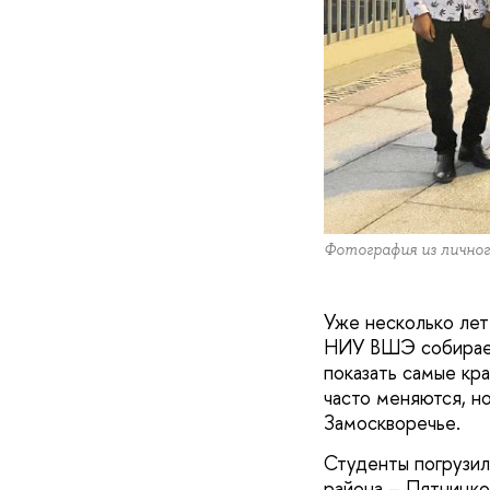
Фотография из личног
Уже несколько лет
НИУ ВШЭ собираетс
показать самые кр
часто меняются, н
Замоскворечье.
Студенты погрузил
района – Пятницко