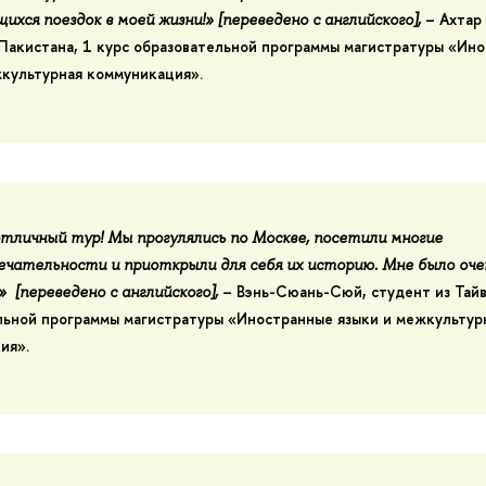
–
Ахтар
ихся поездок в моей жизни
!»
[переведено с английского]
,
 Пакистана, 1 курс образовательной программы магистратуры «Ин
жкультурная коммуникация».
отличный тур
!
М
ы прогулялись по Москве, посетили
многие
ечательности и
приоткрыли для себя их историю
. Мне было оче
–
Вэнь-Сюань-Сюй
, студент из Тайв
»
[переведено с английского]
,
льной программы магистратуры «Иностранные языки и межкультур
ия».