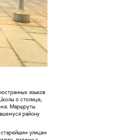
ностранных языков
колы о столице,
емя. Маршруты
ившемуся району
о старейшим улицам
ались видами с