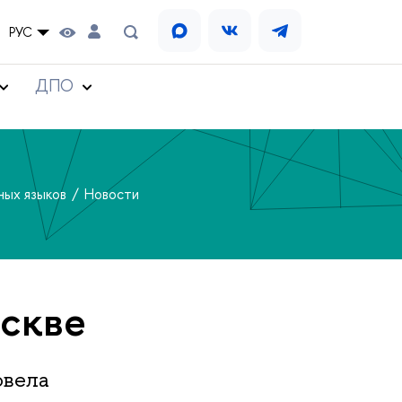
РУС
ДПО
ных языков
Новости
скве
овела