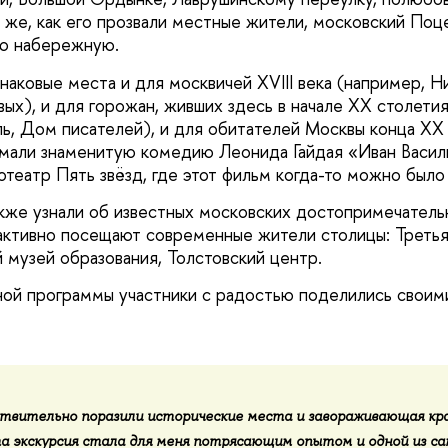
 же, как его прозвали местные жители, московский Поц
ю набережную.
наковые места и для москвичей XVIII века (например, Н
ых), и для горожан, живших здесь в начале XX столети
ь, Дом писателей), и для обитателей Москвы конца XX
имали знаменитую комедию Леонида Гайдая «Иван Васил
отеатр Пять звёзд, где этот фильм когда-то можно было
акже узнали об известных московских достопримечатель
активно посещают современные жители столицы: Третья
 музей образования, Толстовский центр.
ой программы участники с радостью поделились своими
твительно поразили исторические места и завораживающая кр
а экскурсия стала для меня потрясающим опытом и одной из с