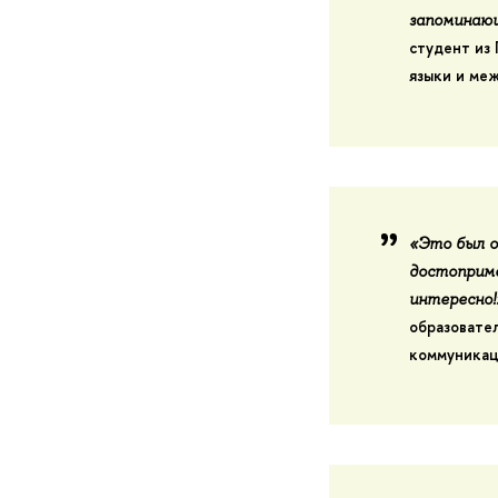
запоминающ
студент из
языки и ме
«
Это был 
достоприм
интересно!
образовате
коммуникац