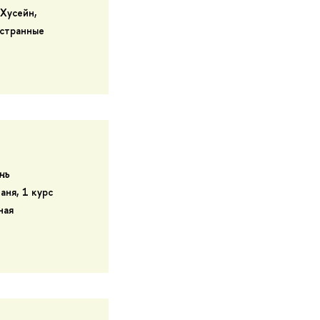
 Хусейн
,
остранные
нь
аня, 1 курс
ная