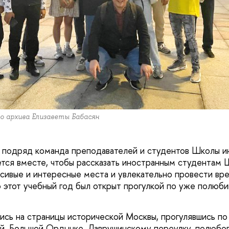
о архива Елизаветы Бабасян
 подряд команда преподавателей и студентов Школы и
я вместе, чтобы рассказать иностранным студентам Ш
асивые и интересные места и увлекательно провести вр
о этот учебный год был открыт прогулкой по уже полюб
ись на страницы исторической Москвы, прогулявшись п
й, Большой Ордынке, Лаврушинскому переулку, полюбов