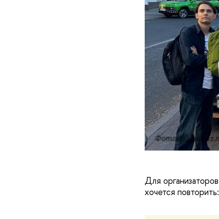
Фотография из л
Для организаторов
хочется повторить: