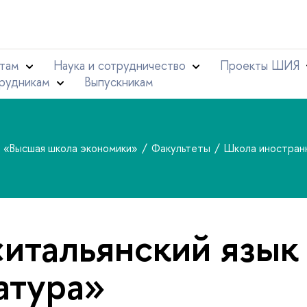
там
Наука и сотрудничество
Проекты ШИЯ
рудникам
Выпускникам
т «Высшая школа экономики»
Факультеты
Школа иностран
«итальянский язык
атура»