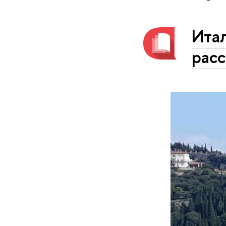
Ита
рас