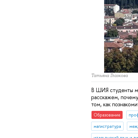
Татьяна Глазкова
В ШИЯ студенты мог
расскажем, почему 
том, как познакоми
Образование
про
магистратура
меж
итальянский язык и л