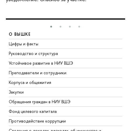
О ВЫШКЕ
Цифры и факты
Л
Руководство и структура
Д
Устойчивое развитие в НИУ ВШЭ
О
Преподаватели и сотрудники
П
Корпуса и общежития
В
Закупки
П
Обращения граждан в НИУ ВШЭ
А
Фонд целевого капитала
Д
Противодействие коррупции
Ц
Сведения о доходах, расходах, об имуществе и
Б