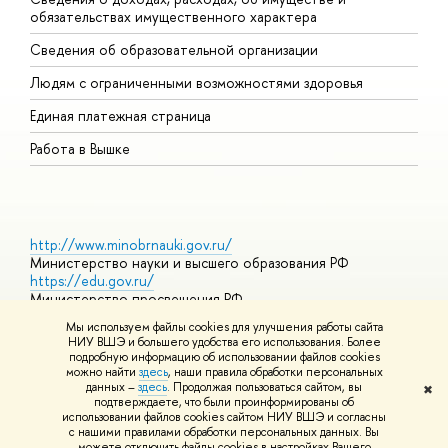
обязательствах имущественного характера
О
Сведения об образовательной организации
О
Людям с ограниченными возможностями здоровья
Единая платежная страница
Работа в Вышке
http://www.minobrnauki.gov.ru/
Министерство науки и высшего образования РФ
https://edu.gov.ru/
Министерство просвещения РФ
https://elearning.hse.ru/mooc
Мы используем файлы cookies для улучшения работы сайта
Массовые открытые онлайн-курсы
НИУ ВШЭ и большего удобства его использования. Более
подробную информацию об использовании файлов cookies
можно найти
здесь
, наши правила обработки персональных
данных –
здесь
. Продолжая пользоваться сайтом, вы
✖
© НИУ ВШЭ 1993–2026
Адреса и контакты
Условия
подтверждаете, что были проинформированы об
использования материалов
Политика конфиденциальности
Карта
использовании файлов cookies сайтом НИУ ВШЭ и согласны
сайта
с нашими правилами обработки персональных данных. Вы
Шрифты HSE Sans и HSE Slab разработаны в
Школе дизайна НИУ
можете отключить файлы cookies в настройках Вашего