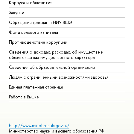
Корпуса и общежития
В
Закупки
П
Обращения граждан в НИУ ВШЭ
А
Фонд целевого капитала
Д
Противодействие коррупции
Ц
Сведения о доходах, расходах, об имуществе и
Б
обязательствах имущественного характера
О
Сведения об образовательной организации
О
Людям с ограниченными возможностями здоровья
Единая платежная страница
Работа в Вышке
http://www.minobrnauki.gov.ru/
Министерство науки и высшего образования РФ