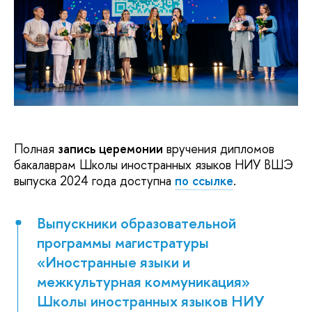
НИУ ВШЭ
Полная
запись церемонии
вручения дипломов
бакалаврам Школы иностранных языков НИУ ВШЭ
выпуска 2024 года доступна
по ссылке
.
Выпускники образовательной
программы магистратуры
«Иностранные языки и
межкультурная коммуникация»
Школы иностранных языков НИУ