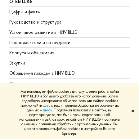
О ВЫШКЕ
Цифры и факты
Л
Руководство и структура
Д
Устойчивое развитие в НИУ ВШЭ
О
Преподаватели и сотрудники
П
Корпуса и общежития
В
Закупки
П
Обращения граждан в НИУ ВШЭ
А
Фонд целевого капитала
Д
Мы используем файлы cookies для улучшения работы сайта
Противодействие коррупции
Ц
НИУ ВШЭ и большего удобства его использования. Более
подробную информацию об использовании файлов cookies
Сведения о доходах, расходах, об имуществе и
Б
можно найти
здесь
, наши правила обработки персональных
обязательствах имущественного характера
данных –
здесь
. Продолжая пользоваться сайтом, вы
✖
О
подтверждаете, что были проинформированы об
Сведения об образовательной организации
использовании файлов cookies сайтом НИУ ВШЭ и согласны
О
с нашими правилами обработки персональных данных. Вы
можете отключить файлы cookies в настройках Вашего
Людям с ограниченными возможностями здоровья
браузера.