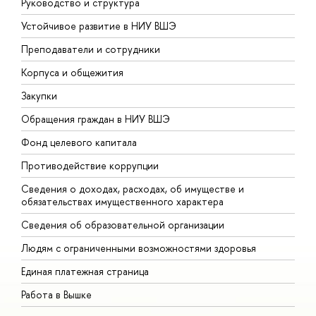
Руководство и структура
Д
Устойчивое развитие в НИУ ВШЭ
О
Преподаватели и сотрудники
П
Корпуса и общежития
В
Закупки
П
Обращения граждан в НИУ ВШЭ
А
Фонд целевого капитала
Д
Противодействие коррупции
Ц
Сведения о доходах, расходах, об имуществе и
Б
обязательствах имущественного характера
О
Сведения об образовательной организации
О
Людям с ограниченными возможностями здоровья
Единая платежная страница
Работа в Вышке