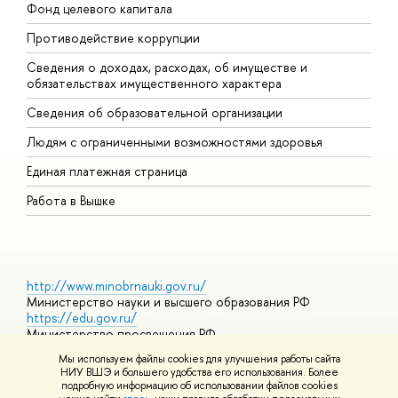
Фонд целевого капитала
Д
Противодействие коррупции
Ц
Сведения о доходах, расходах, об имуществе и
Б
обязательствах имущественного характера
О
Сведения об образовательной организации
О
Людям с ограниченными возможностями здоровья
Единая платежная страница
Работа в Вышке
http://www.minobrnauki.gov.ru/
Министерство науки и высшего образования РФ
https://edu.gov.ru/
Министерство просвещения РФ
https://elearning.hse.ru/mooc
Мы используем файлы cookies для улучшения работы сайта
Массовые открытые онлайн-курсы
НИУ ВШЭ и большего удобства его использования. Более
подробную информацию об использовании файлов cookies