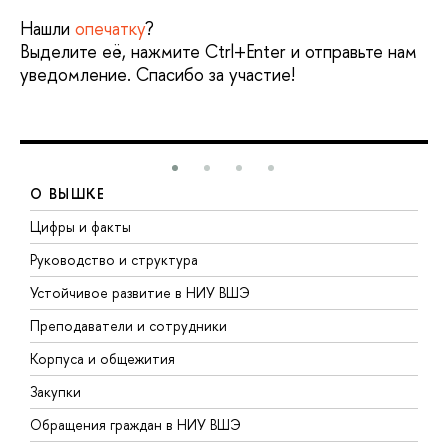
Нашли
опечатку
?
Выделите её, нажмите Ctrl+Enter и отправьте нам
уведомление. Спасибо за участие!
О ВЫШКЕ
Цифры и факты
Л
Руководство и структура
Д
Устойчивое развитие в НИУ ВШЭ
О
Преподаватели и сотрудники
П
Корпуса и общежития
В
Закупки
П
Обращения граждан в НИУ ВШЭ
А