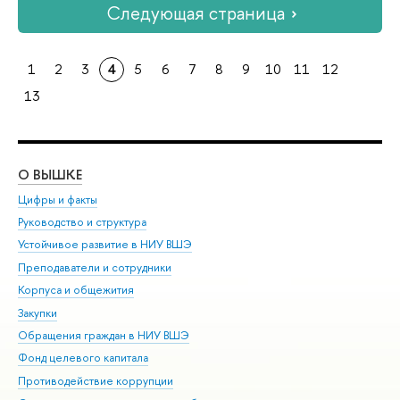
Следующая страница
1
2
3
4
5
6
7
8
9
10
11
12
13
О ВЫШКЕ
ОБ
Цифры и факты
Ли
Руководство и структура
Дов
Устойчивое развитие в НИУ ВШЭ
Ол
Преподаватели и сотрудники
При
Корпуса и общежития
Вы
Закупки
При
Обращения граждан в НИУ ВШЭ
Ас
Фонд целевого капитала
До
Противодействие коррупции
Цен