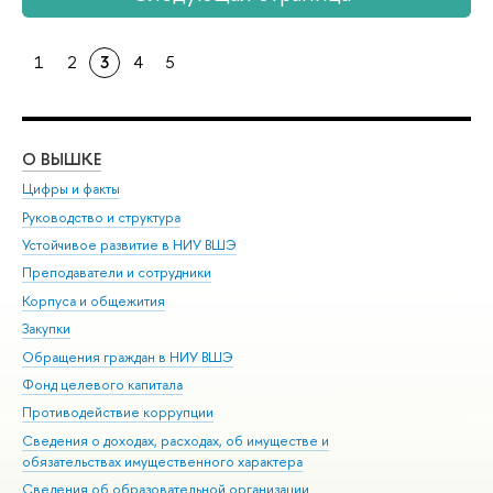
1
2
3
4
5
О ВЫШКЕ
ОБ
Цифры и факты
Ли
Руководство и структура
Дов
Устойчивое развитие в НИУ ВШЭ
Ол
Преподаватели и сотрудники
При
Корпуса и общежития
Вы
Закупки
При
Обращения граждан в НИУ ВШЭ
Ас
Фонд целевого капитала
До
Противодействие коррупции
Цен
Сведения о доходах, расходах, об имуществе и
Би
обязательствах имущественного характера
Об
Сведения об образовательной организации